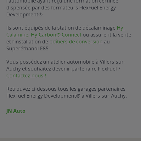
l’automobile ayant reçu une formation certifiée
dispensée par des formateurs FlexFuel Energy
ur le Superéthanol
nt
OBLÈME
85
Development®.
VÉHICULE ?
Ils sont équipés de la station de décalaminage
Hy-
Calamine, Hy-Carbon® Connect
ou assurent la vente
nostic gratuit
et l’installation de
boîtiers de conversion
au
ÉHICULE
Superéthanol E85.
LIGIBLE ?
Vous possédez un atelier automobile à Villers-sur-
Auchy et souhaitez devenir partenaire FlexFuel ?
tibilité de mon
Contactez-nous !
cule
e
Retrouvez ci-dessous tous les garages partenaires
 garagiste
FlexFuel Energy Development® à Villers-sur-Auchy.
JN Auto