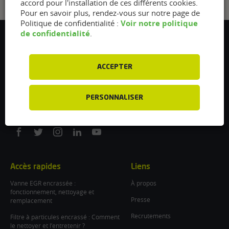
accord pour l'installation de ces différents cookies.
Pour en savoir plus, rendez-vous sur notre page de
Voir notre politique
Politique de confidentialité :
de confidentialité
.
Flexfuel Energy Development
5 avenue des Renardières
77250 Ecuelles
ACCEPTER
France
/
PERSONNALISER
info@flexfuel-company.com
On
On
On
On
On
facebook
twitter
instagram
linkedin
youtube
Accès rapides
Liens
Vanne EGR encrassée :
À propos
fonctionnement, nettoyage et
Presse
remplacement
Recrutements
Filtre à particules encrassé : Comment
le nettoyer et l’entretenir ?