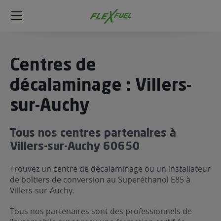
FlexFuel
Méga
menu
ogène
Centres de
ge
décalaminage : Villers-
sur-Auchy
 économique
l E85
FlexFuel
Tous nos centres partenaires à
xFuel
Villers-sur-Auchy 60650
 garagiste
Trouvez un centre de décalaminage ou un installateur
économiser du carburant avec
de boîtiers de conversion au Superéthanol E85 à
ur le Décalaminage
 garagiste
Villers-sur-Auchy.
Tous nos partenaires sont des professionnels de