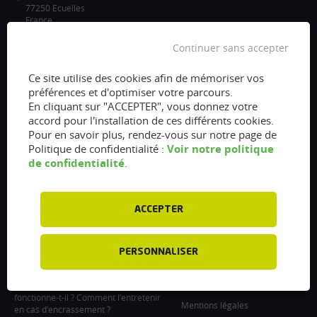
77250 Ecuelles
France
/
Continuer sans accepter
info@flexfuel-company.com
Ce site utilise des cookies afin de mémoriser vos
préférences et d'optimiser votre parcours.
On
On
On
On
On
En cliquant sur "ACCEPTER", vous donnez votre
accord pour l'installation de ces différents cookies.
facebook
twitter
instagram
linkedin
youtube
Pour en savoir plus, rendez-vous sur notre page de
Accès rapides
Liens
Voir notre politique
Politique de confidentialité :
de confidentialité
.
Vanne EGR encrassée :
À propos
fonctionnement, nettoyage et
Presse
remplacement
ACCEPTER
Recrutements
Filtre à particules encrassé : Comment
le nettoyer et l’entretenir ?
Particulier : informations utiles
Injecteurs encrassés : Causes et
PERSONNALISER
Professionnel : Contactez-nous
entretien
Support professionnel
Le turbocompresseur, comment
fonctionne-t-il ? Comment l’entretenir
Mentions légales
en cas d’encrassement ?