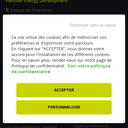
Flexfuel Energy Development
5 avenue des Renardières
77250 Ecuelles
France
Continuer sans accepter
/
Ce site utilise des cookies afin de mémoriser vos
info@flexfuel-company.com
préférences et d'optimiser votre parcours.
En cliquant sur "ACCEPTER", vous donnez votre
On
On
On
On
On
accord pour l'installation de ces différents cookies.
Pour en savoir plus, rendez-vous sur notre page de
facebook
twitter
instagram
linkedin
youtube
Voir notre politique
Politique de confidentialité :
Accès rapides
Liens
de confidentialité
.
Vanne EGR encrassée :
À propos
fonctionnement, nettoyage et
Presse
remplacement
ACCEPTER
Recrutements
Filtre à particules encrassé : Comment
le nettoyer et l’entretenir ?
Particulier : informations utiles
PERSONNALISER
Injecteurs encrassés : Causes et
Professionnel : Contactez-nous
entretien
Support professionnel
Le turbocompresseur, comment