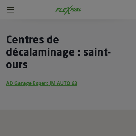
FlexFuel
Méga
menu
ogène
Centres de
ge
décalaminage : saint-
ours
 économique
l E85
FlexFuel
AD Garage Expert JM AUTO 63
xFuel
 garagiste
économiser du carburant avec
ur le Décalaminage
 garagiste