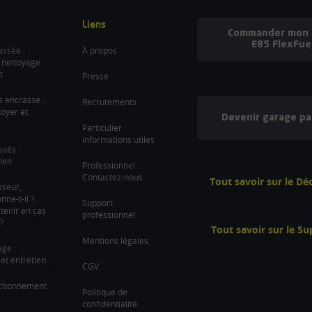
Liens
Commander mon b
E85 FlexFue
ssée :
À propos
 nettoyage
t
Presse
es encrassé :
Recrutements
oyer et
Devenir garage pa
Particulier :
informations utiles
ssés :
ien
Professionnel :
Contactez-nous
Tout savoir sur le D
sseur,
ne-t-il ?
Support
tenir en cas
professionnel
?
Tout savoir sur le S
Mentions légales
age :
et entretien
CGV
nctionnement
Politique de
confidentialité