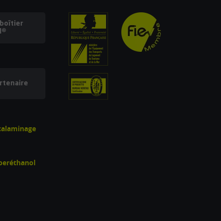
oîtier
l®
rtenaire
écalaminage
uperéthanol