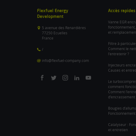
Flexfuel Energy
Accès rapides
Development
Vanne EGR encra
fonctionnement,
5 avenue des Renardières
et remplacemen
77250 Ecuelles
France
Filtre à particul
Comment le nett
/
l’entretenir ?
info@flexfuel-company.com
Injecteurs encra
Causes et entret
On
On
On
On
On
Le turbocompre
comment fonction
facebook
twitter
instagram
linkedin
youtube
Comment l’entre
d’encrassement 
Bougies d’allum
Fonctionnement 
Catalyseur : Fo
et entretien