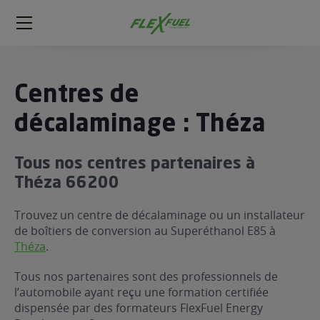
FlexFuel
Méga
menu
ogène
Centres de
ge
décalaminage : Théza
 économique
Tous nos centres partenaires à
l E85
Théza 66200
FlexFuel
xFuel
Trouvez un centre de décalaminage ou un installateur
 garagiste
de boîtiers de conversion au Superéthanol E85 à
Théza
.
économiser du carburant avec
ur le Décalaminage
 garagiste
Tous nos partenaires sont des professionnels de
l’automobile ayant reçu une formation certifiée
dispensée par des formateurs FlexFuel Energy