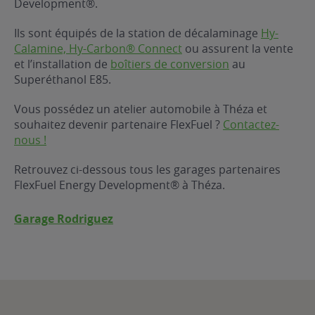
Development®.
ur le Superéthanol
nt
OBLÈME
85
Ils sont équipés de la station de décalaminage
Hy-
VÉHICULE ?
Calamine, Hy-Carbon® Connect
ou assurent la vente
et l’installation de
boîtiers de conversion
au
Superéthanol E85.
nostic gratuit
ÉHICULE
Vous possédez un atelier automobile à Théza et
LIGIBLE ?
souhaitez devenir partenaire FlexFuel ?
Contactez-
nous !
tibilité de mon
cule
Retrouvez ci-dessous tous les garages partenaires
e
FlexFuel Energy Development® à Théza.
 garagiste
Garage Rodriguez