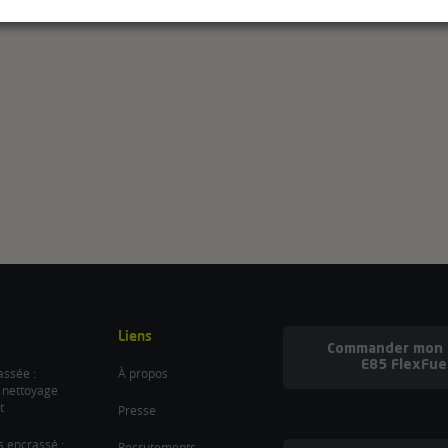
Liens
Commander mon b
E85 FlexFue
ssée :
À propos
 nettoyage
t
Presse
es encrassé :
Recrutements