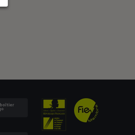
oîtier
l®