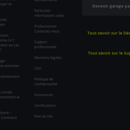
oyer et
Devenir garage pa
Particulier :
informations utiles
ssés :
ien
Professionnel :
Contactez-nous
Tout savoir sur le D
sseur,
ne-t-il ?
Support
tenir en cas
professionnel
?
Tout savoir sur le S
Mentions légales
age :
et entretien
CGV
nctionnement
Politique de
confidentialité
u sonde
Assurances
ionnement et
Certifications
llumé –
Plan du site
 ? Comment