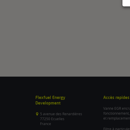
Flexfuel Energy
Accès rapides
Development
Vanne EGR encra
fonctionnement,
5 avenue des Renardières
et remplacemen
77250 Ecuelles
France
Filtre à particul