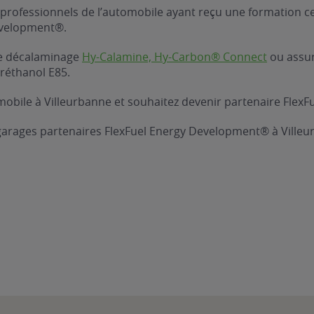
professionnels de l’automobile ayant reçu une formation ce
evelopment®.
 de décalaminage
Hy-Calamine, Hy-Carbon® Connect
ou assure
réthanol E85.
obile à Villeurbanne et souhaitez devenir partenaire FlexF
 garages partenaires FlexFuel Energy Development® à Villeu