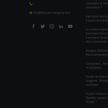
Comment le nett
/
l’entretenir ?
info@flexfuel-company.com
Injecteurs encra
Causes et entret
On
On
On
On
On
Le turbocompre
comment fonction
facebook
twitter
instagram
linkedin
youtube
Comment l’entre
d’encrassement 
Bougies d’allum
Fonctionnement 
Catalyseur : Fo
et entretien
Sonde lambda o
oxygène : Fonct
entretien
Voyant moteur a
Quelles causes
l’éviter ?