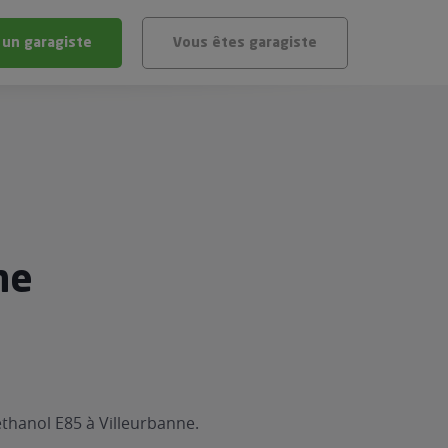
 un garagiste
Vous êtes garagiste
BLÈME
ÉHICULE
VÉHICULE ?
IGIBLE ?
ne
stic gratuit
té de mon véhicule
thanol E85 à Villeurbanne.