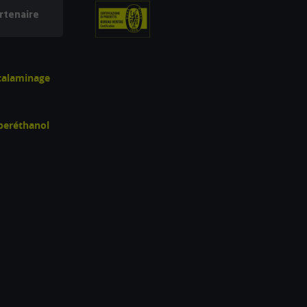
rtenaire
écalaminage
uperéthanol