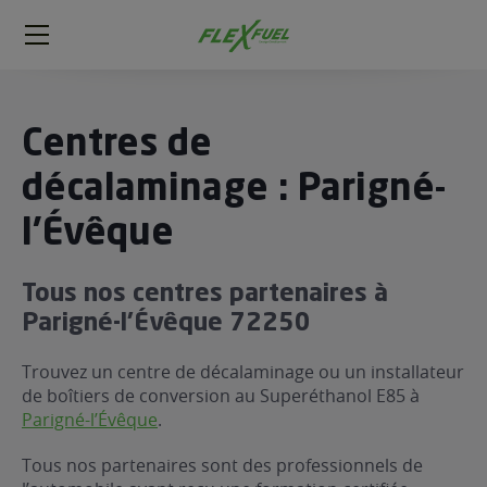
FlexFuel
Méga
menu
ogène
Centres de
ge
décalaminage : Parigné-
l'Évêque
 économique
l E85
FlexFuel
Tous nos centres partenaires à
xFuel
Parigné-l’Évêque 72250
 garagiste
Trouvez un centre de décalaminage ou un installateur
économiser du carburant avec
de boîtiers de conversion au Superéthanol E85 à
ur le Décalaminage
 garagiste
Parigné-l’Évêque
.
Tous nos partenaires sont des professionnels de