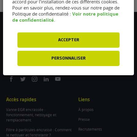
accord pour l'installation de ces différents cookies.
Pour en savoir plus, rendez-vous sur notre page de
Voir notre politique
Politique de confidentialité :
de confidentialité
.
Flexfuel Energy Development
5 avenue des Renardières
77250 Ecuelles
ACCEPTER
France
/
PERSONNALISER
info@flexfuel-company.com
On
On
On
On
On
facebook
twitter
instagram
linkedin
youtube
Accès rapides
Liens
Vanne EGR encrassée :
À propos
fonctionnement, nettoyage et
Presse
remplacement
Recrutements
Filtre à particules encrassé : Comment
le nettoyer et l’entretenir ?