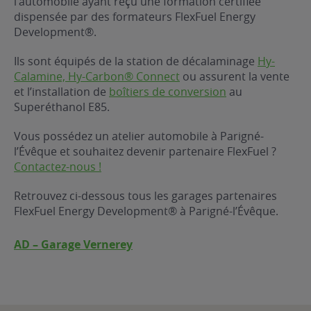
l’automobile ayant reçu une formation certifiée
dispensée par des formateurs FlexFuel Energy
ur le Superéthanol
nt
OBLÈME
85
Development®.
VÉHICULE ?
Ils sont équipés de la station de décalaminage
Hy-
Calamine, Hy-Carbon® Connect
ou assurent la vente
nostic gratuit
et l’installation de
boîtiers de conversion
au
ÉHICULE
Superéthanol E85.
LIGIBLE ?
Vous possédez un atelier automobile à Parigné-
l’Évêque et souhaitez devenir partenaire FlexFuel ?
tibilité de mon
Contactez-nous !
cule
e
Retrouvez ci-dessous tous les garages partenaires
 garagiste
FlexFuel Energy Development® à Parigné-l’Évêque.
AD – Garage Vernerey