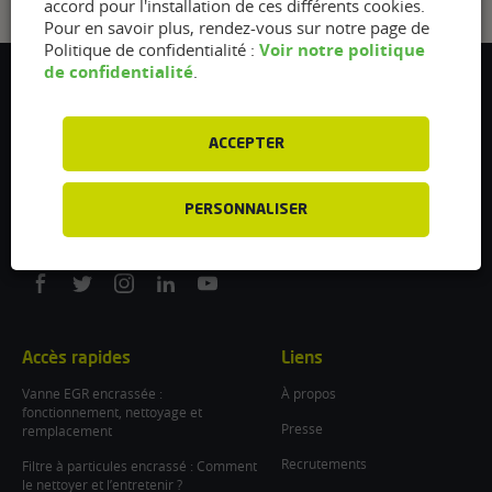
accord pour l'installation de ces différents cookies.
Pour en savoir plus, rendez-vous sur notre page de
Voir notre politique
Politique de confidentialité :
de confidentialité
.
Flexfuel Energy Development
5 avenue des Renardières
77250 Ecuelles
ACCEPTER
France
/
PERSONNALISER
info@flexfuel-company.com
On
On
On
On
On
facebook
twitter
instagram
linkedin
youtube
Accès rapides
Liens
Vanne EGR encrassée :
À propos
fonctionnement, nettoyage et
Presse
remplacement
Recrutements
Filtre à particules encrassé : Comment
le nettoyer et l’entretenir ?