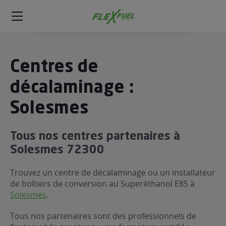
FlexFuel
Méga
menu
ogène
Centres de
ge
décalaminage :
Solesmes
 économique
l E85
FlexFuel
Tous nos centres partenaires à
xFuel
Solesmes 72300
 garagiste
Trouvez un centre de décalaminage ou un installateur
économiser du carburant avec
de boîtiers de conversion au Superéthanol E85 à
ur le Décalaminage
 garagiste
Solesmes
.
Tous nos partenaires sont des professionnels de