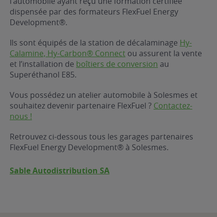
l’automobile ayant reçu une formation certifiée
dispensée par des formateurs FlexFuel Energy
ur le Superéthanol
nt
OBLÈME
85
Development®.
VÉHICULE ?
Ils sont équipés de la station de décalaminage
Hy-
Calamine, Hy-Carbon® Connect
ou assurent la vente
nostic gratuit
et l’installation de
boîtiers de conversion
au
ÉHICULE
Superéthanol E85.
LIGIBLE ?
Vous possédez un atelier automobile à Solesmes et
souhaitez devenir partenaire FlexFuel ?
Contactez-
tibilité de mon
nous !
cule
e
Retrouvez ci-dessous tous les garages partenaires
 garagiste
FlexFuel Energy Development® à Solesmes.
Sable Autodistribution SA