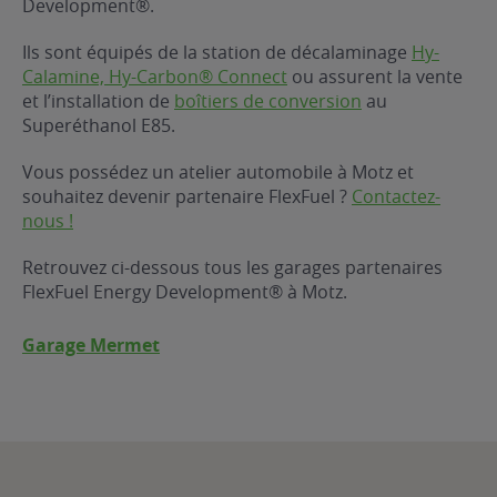
Development®.
ur le Superéthanol
nt
OBLÈME
85
Ils sont équipés de la station de décalaminage
Hy-
VÉHICULE ?
Calamine, Hy-Carbon® Connect
ou assurent la vente
et l’installation de
boîtiers de conversion
au
Superéthanol E85.
nostic gratuit
ÉHICULE
Vous possédez un atelier automobile à Motz et
LIGIBLE ?
souhaitez devenir partenaire FlexFuel ?
Contactez-
nous !
tibilité de mon
cule
Retrouvez ci-dessous tous les garages partenaires
e
FlexFuel Energy Development® à Motz.
 garagiste
Garage Mermet