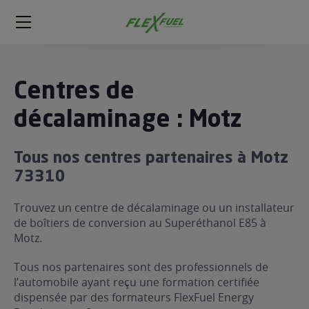
FlexFuel
Méga
menu
ogène
Centres de
ge
décalaminage : Motz
 économique
Tous nos centres partenaires à Motz
l E85
73310
FlexFuel
xFuel
Trouvez un centre de décalaminage ou un installateur
 garagiste
de boîtiers de conversion au Superéthanol E85 à
Motz.
économiser du carburant avec
ur le Décalaminage
 garagiste
Tous nos partenaires sont des professionnels de
l’automobile ayant reçu une formation certifiée
dispensée par des formateurs FlexFuel Energy