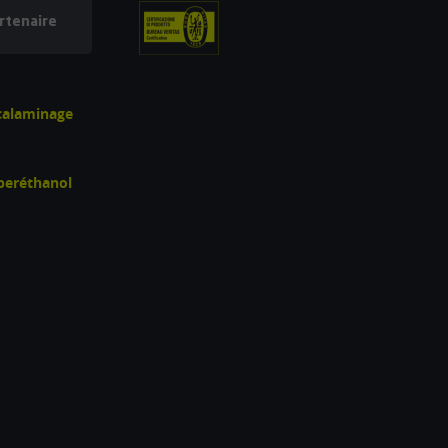
rtenaire
écalaminage
uperéthanol