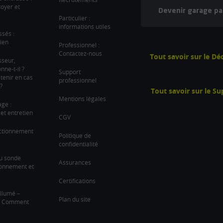
oyer et
Devenir garage pa
Particulier :
informations utiles
ssés :
ien
Professionnel :
Contactez-nous
Tout savoir sur le D
sseur,
ne-t-il ?
Support
tenir en cas
professionnel
?
Tout savoir sur le S
Mentions légales
age :
et entretien
CGV
nctionnement
Politique de
confidentialité
u sonde
Assurances
ionnement et
Certifications
llumé –
Plan du site
 ? Comment