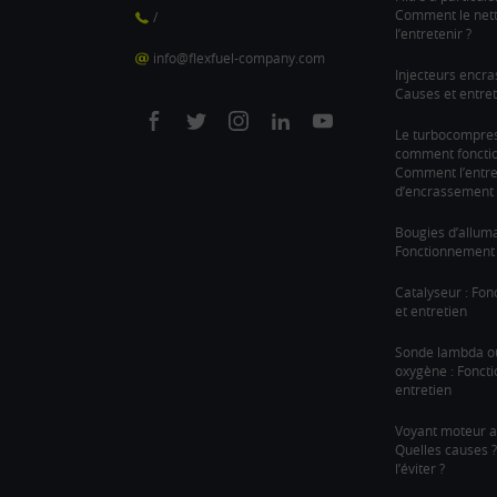
Comment le nett
/
l’entretenir ?
info@flexfuel-company.com
Injecteurs encra
Causes et entret
On
On
On
On
On
Le turbocompre
comment fonction
facebook
twitter
instagram
linkedin
youtube
Comment l’entre
d’encrassement 
Bougies d’allum
Fonctionnement 
Catalyseur : Fo
et entretien
Sonde lambda o
oxygène : Fonct
entretien
Voyant moteur a
Quelles causes
l’éviter ?