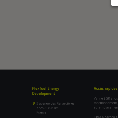
Flexfuel Energy
Accès rapides
Development
Vanne EGR encra
fonctionnement,
5 avenue des Renardières
et remplacemen
77250 Ecuelles
France
Filtre à particul