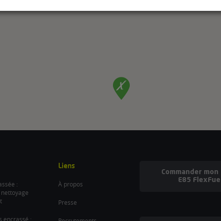
Liens
Commander mon b
E85 FlexFue
ssée :
À propos
 nettoyage
t
Presse
es encrassé :
Recrutements