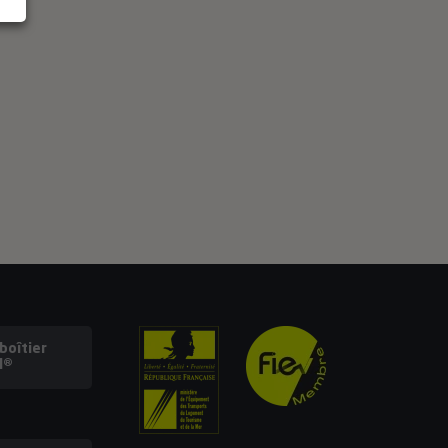
oîtier
l®