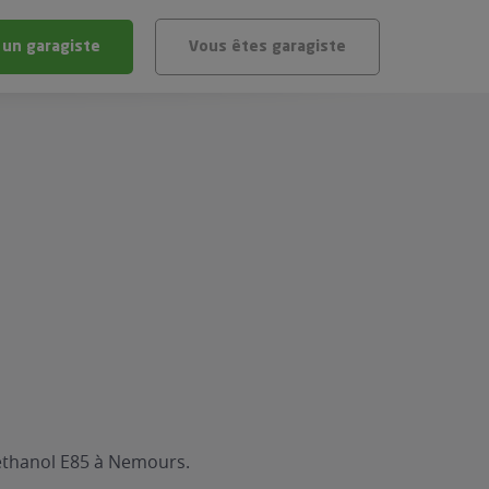
 un garagiste
Vous êtes garagiste
BLÈME
ÉHICULE
VÉHICULE ?
IGIBLE ?
stic gratuit
té de mon véhicule
réthanol E85 à Nemours.