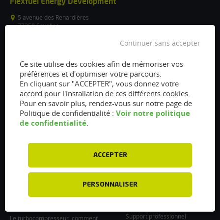
Flexfuel Energy Development
5 avenue des Renardières
77250 Ecuelles
France
Continuer sans accepter
/
Ce site utilise des cookies afin de mémoriser vos
info@flexfuel-company.com
préférences et d'optimiser votre parcours.
En cliquant sur "ACCEPTER", vous donnez votre
On
On
On
On
On
accord pour l'installation de ces différents cookies.
Pour en savoir plus, rendez-vous sur notre page de
facebook
twitter
instagram
linkedin
youtube
Voir notre politique
Politique de confidentialité :
Accès rapides
Liens
de confidentialité
.
Vanne EGR encrassée :
À propos
fonctionnement, nettoyage et
Presse
remplacement
ACCEPTER
Recrutements
Filtre à particules encrassé : Comment
le nettoyer et l’entretenir ?
Particulier : informations utiles
PERSONNALISER
Injecteurs encrassés : Causes et
Professionnel : Contactez-nous
entretien
Support professionnel
Le turbocompresseur, comment