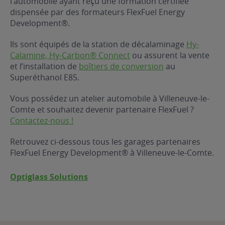
l’automobile ayant reçu une formation certifiée
dispensée par des formateurs FlexFuel Energy
ur le Superéthanol
nt
OBLÈME
85
Development®.
VÉHICULE ?
Ils sont équipés de la station de décalaminage
Hy-
Calamine, Hy-Carbon® Connect
ou assurent la vente
nostic gratuit
et l’installation de
boîtiers de conversion
au
ÉHICULE
Superéthanol E85.
LIGIBLE ?
Vous possédez un atelier automobile à Villeneuve-le-
Comte et souhaitez devenir partenaire FlexFuel ?
tibilité de mon
Contactez-nous !
cule
e
Retrouvez ci-dessous tous les garages partenaires
 garagiste
FlexFuel Energy Development® à Villeneuve-le-Comte.
Optiglass Solutions