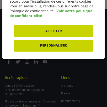
accord pour l'installation de ces différents cookies.
Pour en savoir plus, rendez-vous sur notre page de
Voir notre politique
Politique de confidentialité :
de confidentialité
.
Flexfuel Energy Development
5 avenue des Renardières
77250 Ecuelles
ACCEPTER
France
/
PERSONNALISER
info@flexfuel-company.com
On
On
On
On
On
facebook
twitter
instagram
linkedin
youtube
Accès rapides
Liens
Vanne EGR encrassée :
À propos
fonctionnement, nettoyage et
Presse
remplacement
Recrutements
Filtre à particules encrassé : Comment
le nettoyer et l’entretenir ?