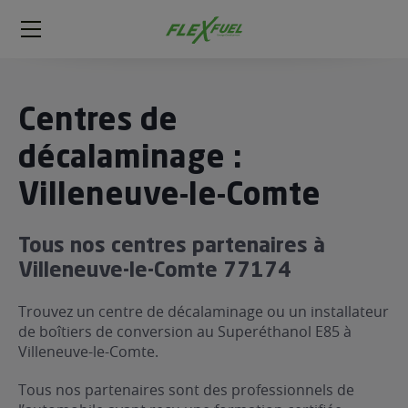
FlexFuel
Méga
menu
ogène
Centres de
ge
décalaminage :
Villeneuve-le-Comte
 économique
l E85
FlexFuel
Tous nos centres partenaires à
xFuel
Villeneuve-le-Comte 77174
 garagiste
Trouvez un centre de décalaminage ou un installateur
économiser du carburant avec
de boîtiers de conversion au Superéthanol E85 à
ur le Décalaminage
 garagiste
Villeneuve-le-Comte.
Tous nos partenaires sont des professionnels de