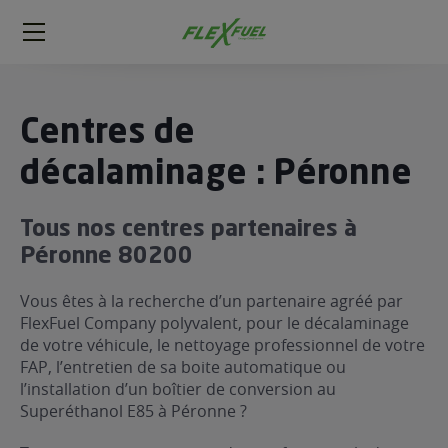
FlexFuel
Méga
menu
ogène
Centres de
ge
décalaminage : Péronne
 économique
Tous nos centres partenaires à
l E85
Péronne 80200
FlexFuel
xFuel
Vous êtes à la recherche d’un partenaire agréé par
 garagiste
FlexFuel Company polyvalent, pour le décalaminage
de votre véhicule, le nettoyage professionnel de votre
économiser du carburant avec
FAP, l’entretien de sa boite automatique ou
ur le Décalaminage
 garagiste
l’installation d’un boîtier de conversion au
Superéthanol E85 à Péronne ?