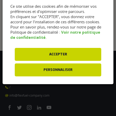
Ce site utilise des cookies afin de mémoriser vos
préférences et d'optimiser votre parcours.
En cliquant sur "ACCEPTER", vous donnez votre
accord pour l'installation de ces différents cookies.
Pour en savoir plus, rendez-vous sur notre page de
Voir notre politique
Politique de confidentialité :
de confidentialité
.
ACCEPTER
Flexfuel Energy Development
5 avenue des Renardières
PERSONNALISER
77250 Ecuelles
France
/
info@flexfuel-company.com
On
On
On
On
On
facebook
twitter
instagram
linkedin
youtube