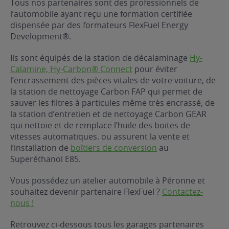
Tous nos partenaires sont des professionnels de
l’automobile ayant reçu une formation certifiée
ur le Superéthanol
nt
OBLÈME
85
dispensée par des formateurs FlexFuel Energy
VÉHICULE ?
Development®.
Ils sont équipés de la station de décalaminage
Hy-
nostic gratuit
Calamine, Hy-Carbon® Connect
pour éviter
ÉHICULE
l’encrassement des pièces vitales de votre voiture, de
LIGIBLE ?
la station de nettoyage Carbon FAP qui permet de
sauver les filtres à particules même très encrassé, de
la station d’entretien et de nettoyage Carbon GEAR
tibilité de mon
cule
qui nettoie et de remplace l’huile des boites de
e
vitesses automatiques. ou assurent la vente et
l’installation de
boîtiers de conversion
au
 garagiste
Superéthanol E85.
Vous possédez un atelier automobile à Péronne et
souhaitez devenir partenaire FlexFuel ?
Contactez-
nous !
Retrouvez ci-dessous tous les garages partenaires