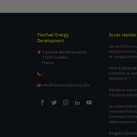
Flexfuel Energy
Accès rapides
Development
Vanne EGR encra
fonctionnement,
5 avenue des Renardières
et remplacemen
77250 Ecuelles
France
Filtre à particul
Comment le nett
/
l’entretenir ?
info@flexfuel-company.com
Injecteurs encra
Causes et entret
On
On
On
On
On
Le turbocompre
comment fonction
facebook
twitter
instagram
linkedin
youtube
Comment l’entre
d’encrassement 
Bougies d’allum