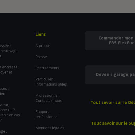
Liens
Commander mon b
E85 FlexFue
ssée :
À propos
 nettoyage
t
Presse
es encrassé :
Recrutements
oyer et
Devenir garage pa
Particulier :
informations utiles
ssés :
ien
Professionnel :
Contactez-nous
Tout savoir sur le D
sseur,
ne-t-il ?
Support
tenir en cas
professionnel
?
Tout savoir sur le S
Mentions légales
age :