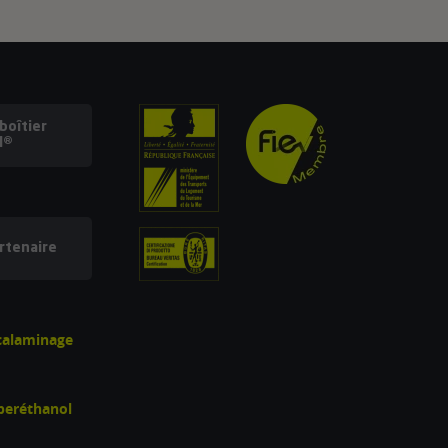
oîtier
l®
rtenaire
écalaminage
uperéthanol