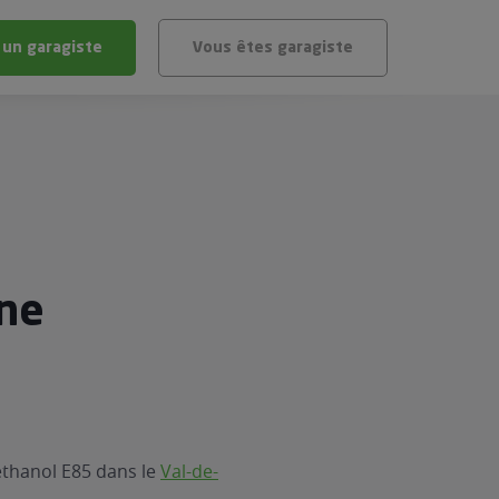
 un garagiste
Vous êtes garagiste
BLÈME
ÉHICULE
VÉHICULE ?
IGIBLE ?
rne
stic gratuit
té de mon véhicule
éthanol E85 dans le
Val-de-