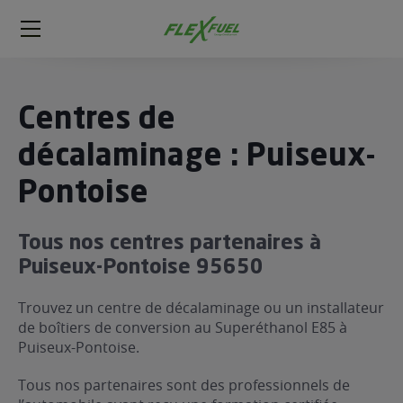
FlexFuel
Méga
menu
ogène
Centres de
ge
décalaminage : Puiseux-
Pontoise
 économique
l E85
FlexFuel
Tous nos centres partenaires à
xFuel
Puiseux-Pontoise 95650
 garagiste
Trouvez un centre de décalaminage ou un installateur
économiser du carburant avec
de boîtiers de conversion au Superéthanol E85 à
ur le Décalaminage
 garagiste
Puiseux-Pontoise.
Tous nos partenaires sont des professionnels de