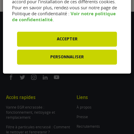
accord pour l'installation de ces différents cookies.
Pour en savoir plus, rendez-vous sur notre page de
Voir notre politique
Politique de confidentialité :
de confidentialité
.
Flexfuel Energy Development
5 avenue des Renardières
77250 Ecuelles
ACCEPTER
France
/
PERSONNALISER
info@flexfuel-company.com
On
On
On
On
On
facebook
twitter
instagram
linkedin
youtube
Accès rapides
Liens
Vanne EGR encrassée :
À propos
fonctionnement, nettoyage et
Presse
remplacement
Recrutements
Filtre à particules encrassé : Comment
le nettoyer et l’entretenir ?