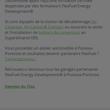
l’automobile ayant reçu une formation certifiée
dispensée par des formateurs FlexFuel Energy
ur le Superéthanol
nt
OBLÈME
85
Development®.
VÉHICULE ?
Ils sont équipés de la station de décalaminage
Hy-
Calamine, Hy-Carbon® Connect
ou assurent la vente
nostic gratuit
et l’installation de
boîtiers de conversion
au
ÉHICULE
Superéthanol E85.
LIGIBLE ?
Vous possédez un atelier automobile à Puiseux-
Pontoise et souhaitez devenir partenaire FlexFuel ?
tibilité de mon
Contactez-nous !
cule
e
Retrouvez ci-dessous tous les garages partenaires
 garagiste
FlexFuel Energy Development® à Puiseux-Pontoise.
Express du Clos