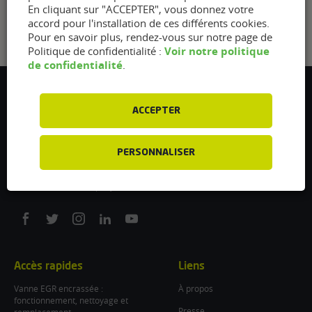
En cliquant sur "ACCEPTER", vous donnez votre
accord pour l'installation de ces différents cookies.
Pour en savoir plus, rendez-vous sur notre page de
Voir notre politique
Politique de confidentialité :
de confidentialité
.
Flexfuel Energy Development
ACCEPTER
5 avenue des Renardières
77250 Ecuelles
France
PERSONNALISER
/
info@flexfuel-company.com
On
On
On
On
On
facebook
twitter
instagram
linkedin
youtube
Accès rapides
Liens
Vanne EGR encrassée :
À propos
fonctionnement, nettoyage et
Presse