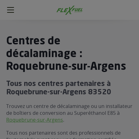
FlexFuel
Méga
menu
ogène
Centres de
ge
décalaminage :
Roquebrune-sur-Argens
 économique
l E85
FlexFuel
Tous nos centres partenaires à
xFuel
Roquebrune-sur-Argens 83520
 garagiste
Trouvez un centre de décalaminage ou un installateur
économiser du carburant avec
de boîtiers de conversion au Superéthanol E85 à
ur le Décalaminage
 garagiste
Roquebrune-sur-Argens
.
Tous nos partenaires sont des professionnels de