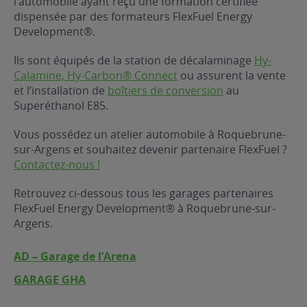
l’automobile ayant reçu une formation certifiée
dispensée par des formateurs FlexFuel Energy
ur le Superéthanol
nt
OBLÈME
85
Development®.
VÉHICULE ?
Ils sont équipés de la station de décalaminage
Hy-
Calamine, Hy-Carbon® Connect
ou assurent la vente
nostic gratuit
et l’installation de
boîtiers de conversion
au
ÉHICULE
Superéthanol E85.
LIGIBLE ?
Vous possédez un atelier automobile à Roquebrune-
sur-Argens et souhaitez devenir partenaire FlexFuel ?
tibilité de mon
Contactez-nous !
cule
e
Retrouvez ci-dessous tous les garages partenaires
 garagiste
FlexFuel Energy Development® à Roquebrune-sur-
Argens.
AD – Garage de l’Arena
GARAGE GHA