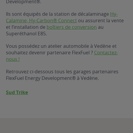
Development®.
ur le Superéthanol
nt
OBLÈME
85
Ils sont équipés de la station de décalaminage
Hy-
VÉHICULE ?
Calamine, Hy-Carbon® Connect
ou assurent la vente
et l’installation de
boîtiers de conversion
au
Superéthanol E85.
nostic gratuit
ÉHICULE
Vous possédez un atelier automobile à Vedène et
LIGIBLE ?
souhaitez devenir partenaire FlexFuel ?
Contactez-
nous !
tibilité de mon
cule
Retrouvez ci-dessous tous les garages partenaires
e
FlexFuel Energy Development® à Vedène.
 garagiste
Sud Trike