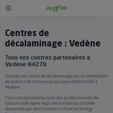
FlexFuel
Méga
menu
ogène
Centres de
ge
décalaminage : Vedène
 économique
Tous nos centres partenaires à
l E85
Vedène 84270
FlexFuel
xFuel
Trouvez un centre de décalaminage ou un installateur
 garagiste
de boîtiers de conversion au Superéthanol E85 à
Vedène.
économiser du carburant avec
ur le Décalaminage
 garagiste
Tous nos partenaires sont des professionnels de
l’automobile ayant reçu une formation certifiée
dispensée par des formateurs FlexFuel Energy