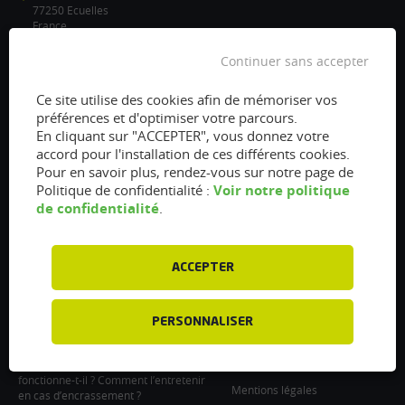
77250 Ecuelles
France
/
Continuer sans accepter
info@flexfuel-company.com
Ce site utilise des cookies afin de mémoriser vos
préférences et d'optimiser votre parcours.
On
On
On
On
On
En cliquant sur "ACCEPTER", vous donnez votre
accord pour l'installation de ces différents cookies.
facebook
twitter
instagram
linkedin
youtube
Pour en savoir plus, rendez-vous sur notre page de
Accès rapides
Liens
Voir notre politique
Politique de confidentialité :
de confidentialité
.
Vanne EGR encrassée :
À propos
fonctionnement, nettoyage et
Presse
remplacement
ACCEPTER
Recrutements
Filtre à particules encrassé : Comment
le nettoyer et l’entretenir ?
Particulier : informations utiles
Injecteurs encrassés : Causes et
PERSONNALISER
Professionnel : Contactez-nous
entretien
Support professionnel
Le turbocompresseur, comment
fonctionne-t-il ? Comment l’entretenir
Mentions légales
en cas d’encrassement ?