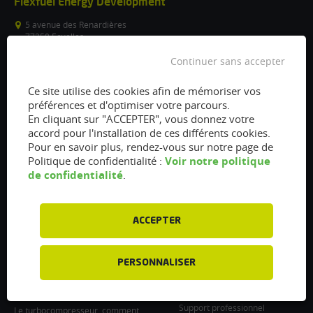
Flexfuel Energy Development
5 avenue des Renardières
77250 Ecuelles
France
Continuer sans accepter
/
Ce site utilise des cookies afin de mémoriser vos
info@flexfuel-company.com
préférences et d'optimiser votre parcours.
En cliquant sur "ACCEPTER", vous donnez votre
On
On
On
On
On
accord pour l'installation de ces différents cookies.
Pour en savoir plus, rendez-vous sur notre page de
facebook
twitter
instagram
linkedin
youtube
Voir notre politique
Politique de confidentialité :
Accès rapides
Liens
de confidentialité
.
Vanne EGR encrassée :
À propos
fonctionnement, nettoyage et
Presse
remplacement
ACCEPTER
Recrutements
Filtre à particules encrassé : Comment
le nettoyer et l’entretenir ?
Particulier : informations utiles
PERSONNALISER
Injecteurs encrassés : Causes et
Professionnel : Contactez-nous
entretien
Support professionnel
Le turbocompresseur, comment