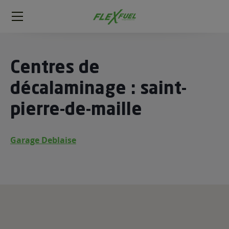
FlexFuel
Méga
menu
ogène
Centres de
ge
décalaminage : saint-
pierre-de-maille
 économique
l E85
FlexFuel
Garage Deblaise
xFuel
 garagiste
économiser du carburant avec
ur le Décalaminage
 garagiste