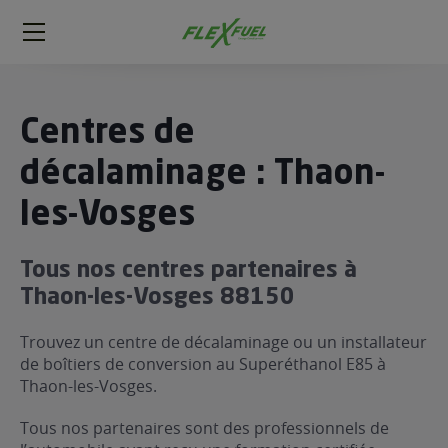
FlexFuel
Méga
menu
ogène
Centres de
ge
décalaminage : Thaon-
les-Vosges
 économique
l E85
FlexFuel
Tous nos centres partenaires à
xFuel
Thaon-les-Vosges 88150
 garagiste
Trouvez un centre de décalaminage ou un installateur
économiser du carburant avec
de boîtiers de conversion au Superéthanol E85 à
ur le Décalaminage
 garagiste
Thaon-les-Vosges.
Tous nos partenaires sont des professionnels de