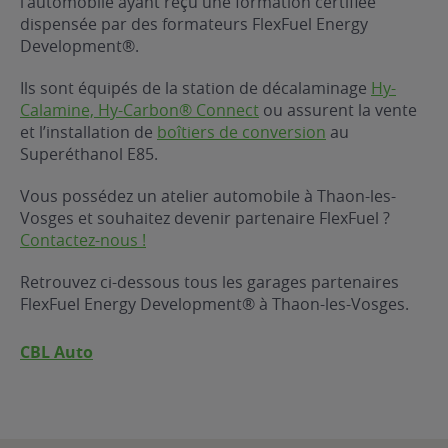
l’automobile ayant reçu une formation certifiée
dispensée par des formateurs FlexFuel Energy
ur le Superéthanol
nt
OBLÈME
85
Development®.
VÉHICULE ?
Ils sont équipés de la station de décalaminage
Hy-
Calamine, Hy-Carbon® Connect
ou assurent la vente
nostic gratuit
et l’installation de
boîtiers de conversion
au
ÉHICULE
Superéthanol E85.
LIGIBLE ?
Vous possédez un atelier automobile à Thaon-les-
Vosges et souhaitez devenir partenaire FlexFuel ?
tibilité de mon
Contactez-nous !
cule
e
Retrouvez ci-dessous tous les garages partenaires
 garagiste
FlexFuel Energy Development® à Thaon-les-Vosges.
CBL Auto