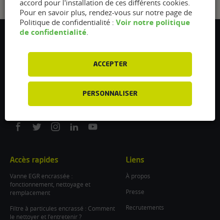
accord pour l'installation de ces différents cookies.
Pour en savoir plus, rendez-vous sur notre page de
Voir notre politique
Politique de confidentialité :
de confidentialité
.
Flexfuel Energy Development
5 avenue des Renardières
77250 Ecuelles
ACCEPTER
France
/
PERSONNALISER
info@flexfuel-company.com
On
On
On
On
On
facebook
twitter
instagram
linkedin
youtube
Accès rapides
Liens
Vanne EGR encrassée :
À propos
fonctionnement, nettoyage et
Presse
remplacement
Recrutements
Filtre à particules encrassé : Comment
le nettoyer et l’entretenir ?