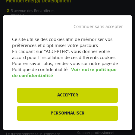
Flexfuel Energy Development
5 avenue des Renardières
77250 Ecuelles
France
Continuer sans accepter
/
Ce site utilise des cookies afin de mémoriser vos
info@flexfuel-company.com
préférences et d'optimiser votre parcours.
En cliquant sur "ACCEPTER", vous donnez votre
On
On
On
On
On
accord pour l'installation de ces différents cookies.
Pour en savoir plus, rendez-vous sur notre page de
facebook
twitter
instagram
linkedin
youtube
Voir notre politique
Politique de confidentialité :
Accès rapides
Liens
de confidentialité
.
Vanne EGR encrassée :
À propos
fonctionnement, nettoyage et
Presse
remplacement
ACCEPTER
Recrutements
Filtre à particules encrassé : Comment
le nettoyer et l’entretenir ?
Particulier : informations utiles
PERSONNALISER
Injecteurs encrassés : Causes et
Professionnel : Contactez-nous
entretien
Support professionnel
Le turbocompresseur, comment