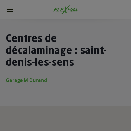
FlexFuel
Méga
menu
ogène
Centres de
ge
décalaminage : saint-
denis-les-sens
 économique
l E85
FlexFuel
Garage M Durand
xFuel
 garagiste
économiser du carburant avec
ur le Décalaminage
 garagiste