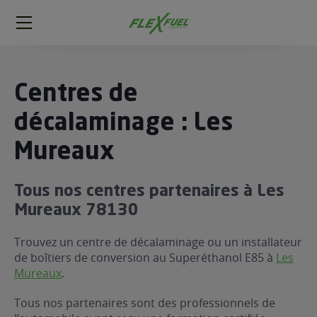
FlexFuel
Méga
menu
ogène
Centres de
ge
décalaminage : Les
Mureaux
 économique
l E85
FlexFuel
Tous nos centres partenaires à Les
xFuel
Mureaux 78130
 garagiste
Trouvez un centre de décalaminage ou un installateur
économiser du carburant avec
de boîtiers de conversion au Superéthanol E85 à
Les
ur le Décalaminage
 garagiste
Mureaux
.
Tous nos partenaires sont des professionnels de