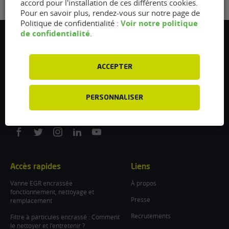
accord pour l'installation de ces différents cookies.
Pour en savoir plus, rendez-vous sur notre page de
Voir notre politique
Politique de confidentialité :
de confidentialité
.
Flexfuel Energy Development
5 avenue des Renardières
77250 Ecuelles
ACCEPTER
France
/
PERSONNALISER
info@flexfuel-company.com
On
On
On
On
On
facebook
twitter
instagram
linkedin
youtube
Accès rapides
Liens
Vanne EGR encrassée :
À propos
fonctionnement, nettoyage et
Presse
remplacement
Recrutements
Filtre à particules encrassé : Comment
le nettoyer et l’entretenir ?