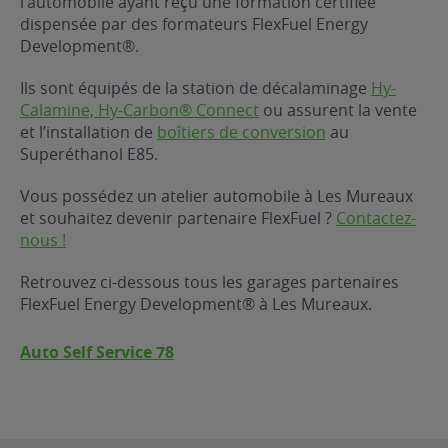
l’automobile ayant reçu une formation certifiée
dispensée par des formateurs FlexFuel Energy
ur le Superéthanol
nt
OBLÈME
85
Development®.
VÉHICULE ?
Ils sont équipés de la station de décalaminage
Hy-
Calamine, Hy-Carbon® Connect
ou assurent la vente
nostic gratuit
et l’installation de
boîtiers de conversion
au
ÉHICULE
Superéthanol E85.
LIGIBLE ?
Vous possédez un atelier automobile à Les Mureaux
et souhaitez devenir partenaire FlexFuel ?
Contactez-
tibilité de mon
nous !
cule
e
Retrouvez ci-dessous tous les garages partenaires
 garagiste
FlexFuel Energy Development® à Les Mureaux.
Auto Self Service 78