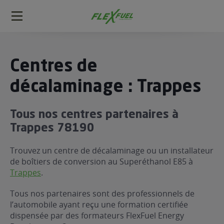
FlexFuel
Méga
menu
ogène
Centres de
ge
décalaminage : Trappes
 économique
Tous nos centres partenaires à
l E85
Trappes 78190
FlexFuel
xFuel
Trouvez un centre de décalaminage ou un installateur
 garagiste
de boîtiers de conversion au Superéthanol E85 à
Trappes
.
économiser du carburant avec
ur le Décalaminage
 garagiste
Tous nos partenaires sont des professionnels de
l’automobile ayant reçu une formation certifiée
dispensée par des formateurs FlexFuel Energy