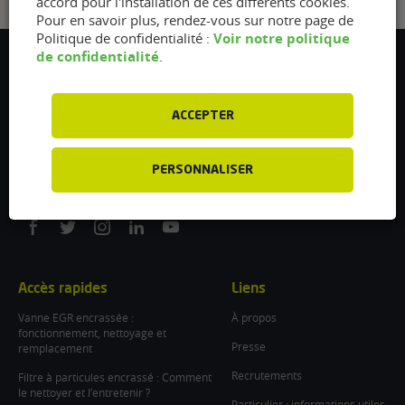
accord pour l'installation de ces différents cookies.
Pour en savoir plus, rendez-vous sur notre page de
Voir notre politique
Politique de confidentialité :
de confidentialité
.
Flexfuel Energy Development
5 avenue des Renardières
77250 Ecuelles
ACCEPTER
France
/
PERSONNALISER
info@flexfuel-company.com
On
On
On
On
On
facebook
twitter
instagram
linkedin
youtube
Accès rapides
Liens
Vanne EGR encrassée :
À propos
fonctionnement, nettoyage et
Presse
remplacement
Recrutements
Filtre à particules encrassé : Comment
le nettoyer et l’entretenir ?
Particulier : informations utiles