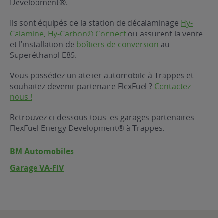
Development®.
ur le Superéthanol
nt
OBLÈME
85
Ils sont équipés de la station de décalaminage
Hy-
VÉHICULE ?
Calamine, Hy-Carbon® Connect
ou assurent la vente
et l’installation de
boîtiers de conversion
au
Superéthanol E85.
nostic gratuit
ÉHICULE
Vous possédez un atelier automobile à Trappes et
LIGIBLE ?
souhaitez devenir partenaire FlexFuel ?
Contactez-
nous !
tibilité de mon
cule
Retrouvez ci-dessous tous les garages partenaires
e
FlexFuel Energy Development® à Trappes.
 garagiste
BM Automobiles
Garage VA-FIV