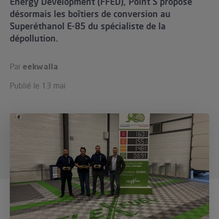
Energy Development (FFED), Point S propose
désormais les boîtiers de conversion au
ur le Superéthanol
nt
OBLÈME
85
Superéthanol E-85 du spécialiste de la
VÉHICULE ?
dépollution.
nostic gratuit
Par
eekwalla
ÉHICULE
LIGIBLE ?
Publié le
13 mai
tibilité de mon
cule
e
 garagiste