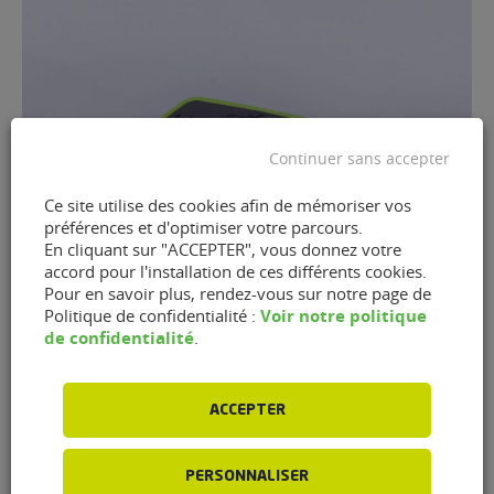
Continuer sans accepter
Ce site utilise des cookies afin de mémoriser vos
préférences et d'optimiser votre parcours.
En cliquant sur "ACCEPTER", vous donnez votre
accord pour l'installation de ces différents cookies.
Pour en savoir plus, rendez-vous sur notre page de
Après le succès du référencement de l’offre de
Voir notre politique
Politique de confidentialité :
nettoyage moteur par injection, Point S entend
de confidentialité
.
continuer à répondre à la demande croissante des
automobilistes pour des prestations à la fois
écologiques et économiques”,
peut-on lire dans un
ACCEPTER
communiqué.
PERSONNALISER
Lire la suite de l’article