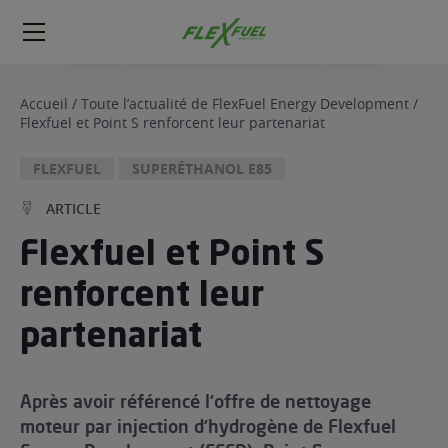
FlexFuel
Méga
menu
Accueil
/
Toute l’actualité de FlexFuel Energy Development
/
Flexfuel et Point S renforcent leur partenariat
ogène
ge
FLEXFUEL
SUPERÉTHANOL E85
ARTICLE
 économique
l E85
Flexfuel et Point S
FlexFuel
renforcent leur
xFuel
 garagiste
partenariat
économiser du carburant avec
ur le Décalaminage
 garagiste
Après avoir référencé l’offre de nettoyage
moteur par injection d’hydrogène de Flexfuel