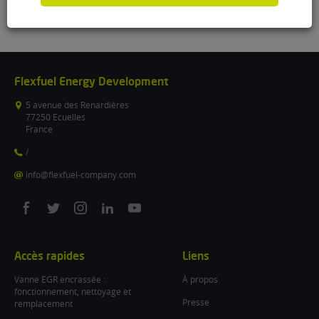
Flexfuel Energy Development
5 avenue des Renardières
77250 Ecuelles
France
/
info@flexfuel-company.com
On
On
On
On
On
facebook
twitter
instagram
linkedin
youtube
Accès rapides
Liens
Vanne EGR encrassée :
À propos
fonctionnement, nettoyage et
Presse
remplacement