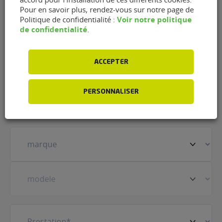
Auto Carrosserie de Vaulx-
Pour en savoir plus, rendez-vous sur notre page de
Voir notre politique
Politique de confidentialité :
en-Velin (69120)
de confidentialité
.
Nom
(Nécessaire)
ACCEPTER
Prénom
(Nécessaire)
PERSONNALISER
Votre
véhicule
(Nécessaire)
Prestation
(Nécessaire)