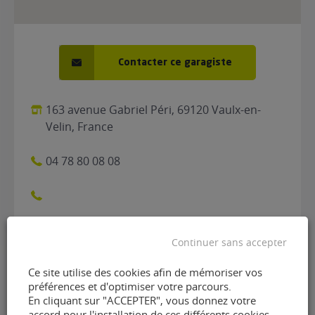
Contacter ce garagiste
163 avenue Gabriel Péri, 69120 Vaulx-en-
Velin, France
04 78 80 08 08
Continuer sans accepter
Ce site utilise des cookies afin de mémoriser vos
préférences et d'optimiser votre parcours.
Contacter le garage AD - 3b
En cliquant sur "ACCEPTER", vous donnez votre
accord pour l'installation de ces différents cookies.