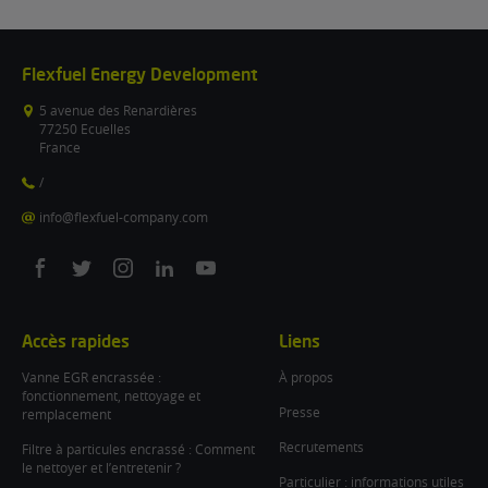
Flexfuel Energy Development
5 avenue des Renardières
77250 Ecuelles
France
/
info@flexfuel-company.com
On
On
On
On
On
facebook
twitter
instagram
linkedin
youtube
Accès rapides
Liens
Vanne EGR encrassée :
À propos
fonctionnement, nettoyage et
Presse
remplacement
Recrutements
Filtre à particules encrassé : Comment
le nettoyer et l’entretenir ?
Particulier : informations utiles