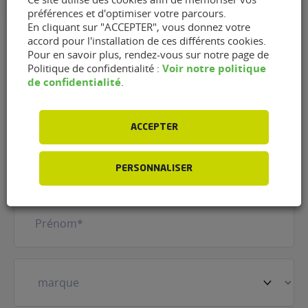
préférences et d'optimiser votre parcours.
En cliquant sur "ACCEPTER", vous donnez votre
accord pour l'installation de ces différents cookies.
Pour en savoir plus, rendez-vous sur notre page de
Contacter le garage AD -
Voir notre politique
Politique de confidentialité :
de confidentialité
.
Automobile de l'Authion de
Longué-Jumelles (49160)
ACCEPTER
Nom
(Nécessaire)
PERSONNALISER
Prénom
(Nécessaire)
Votre
véhicule
(Nécessaire)