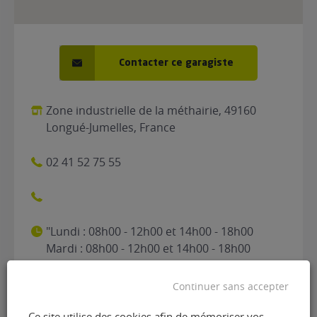
Contacter ce garagiste
Zone industrielle de la méthairie, 49160
Longué-Jumelles, France
02 41 52 75 55
"Lundi : 08h00 - 12h00 et 14h00 - 18h00
Mardi : 08h00 - 12h00 et 14h00 - 18h00
Mercredi : 08h00 - 12h00 et 14h00 - 18h00
Jeudi : 08h00 - 12h00 et 14h00 - 18h00
Continuer sans accepter
Vendredi : 08h00 - 12h00 et 14h00 - 18h00
Samedi : 08h00 - 12h00 Dimanche : Fermé"
Ce site utilise des cookies afin de mémoriser vos