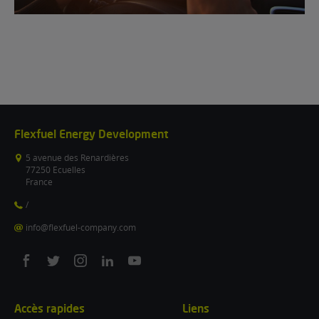
Flexfuel Energy Development
5 avenue des Renardières
77250 Ecuelles
France
/
info@flexfuel-company.com
On
On
On
On
On
facebook
twitter
instagram
linkedin
youtube
Accès rapides
Liens