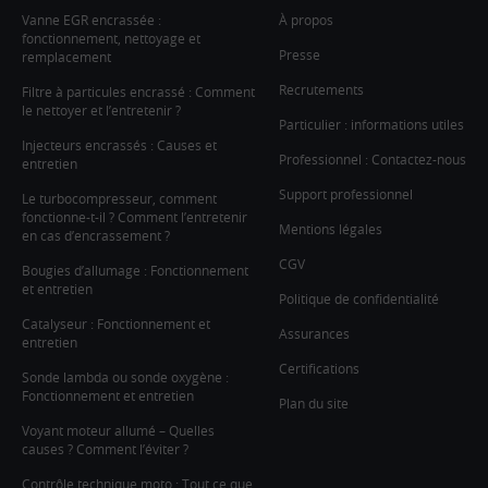
Vanne EGR encrassée :
À propos
fonctionnement, nettoyage et
Presse
remplacement
Recrutements
Filtre à particules encrassé : Comment
le nettoyer et l’entretenir ?
Particulier : informations utiles
Injecteurs encrassés : Causes et
Professionnel : Contactez-nous
entretien
Support professionnel
Le turbocompresseur, comment
fonctionne-t-il ? Comment l’entretenir
Mentions légales
en cas d’encrassement ?
CGV
Bougies d’allumage : Fonctionnement
et entretien
Politique de confidentialité
Catalyseur : Fonctionnement et
Assurances
entretien
Certifications
Sonde lambda ou sonde oxygène :
Fonctionnement et entretien
Plan du site
Voyant moteur allumé – Quelles
causes ? Comment l’éviter ?
Contrôle technique moto : Tout ce que