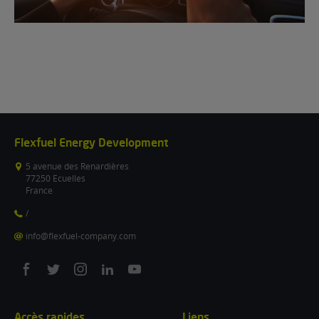
Flexfuel Energy Development
5 avenue des Renardières
77250 Ecuelles
France
/
info@flexfuel-company.com
On
On
On
On
On
facebook
twitter
instagram
linkedin
youtube
Accès rapides
Liens