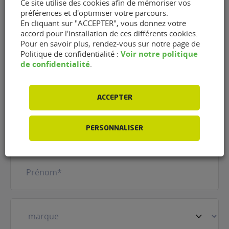
Ce site utilise des cookies afin de mémoriser vos
préférences et d'optimiser votre parcours.
En cliquant sur "ACCEPTER", vous donnez votre
Contacter le garage AD -
accord pour l'installation de ces différents cookies.
Pour en savoir plus, rendez-vous sur notre page de
Garage des Bruyères de
Voir notre politique
Politique de confidentialité :
de confidentialité
.
Saint-Priest-de-Gimel
(19800)
ACCEPTER
Nom
(Nécessaire)
PERSONNALISER
Prénom
(Nécessaire)
Votre
véhicule
(Nécessaire)