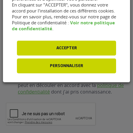
En cliquant sur "ACCEPTER", vous donnez votre
E-
accord pour l'installation de ces différents cookies.
mail
(Nécessaire)
Pour en savoir plus, rendez-vous sur notre page de
Voir notre politique
Politique de confidentialité :
de confidentialité
.
Téléphone
(Nécessaire)
ACCEPTER
RGPD
J'accepte que FlexFuel Energy Development
collecte et utilise les données personnelles
PERSONNALISER
renseignées dans le cadre de la demande
d'information et de la relation commerciale qui
peut en découler en accord avec la
politique de
confidentialité
dont j'ai pris connaissance.
CAPTCHA