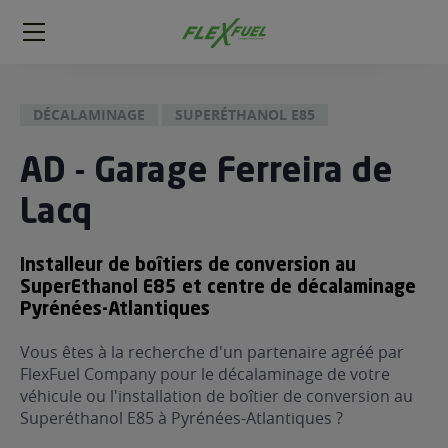
FlexFuel
Méga
menu
DÉCALAMINAGE
SUPERÉTHANOL E85
ogène
ge
AD - Garage Ferreira de
Lacq
 économique
l E85
FlexFuel
Installeur de boîtiers de conversion au
SuperEthanol E85 et centre de décalaminage
xFuel
Pyrénées-Atlantiques
 garagiste
économiser du carburant avec
Vous êtes à la recherche d'un partenaire agréé par
FlexFuel Company pour le décalaminage de votre
ur le Décalaminage
 garagiste
véhicule ou l'installation de boîtier de conversion au
Superéthanol E85 à Pyrénées-Atlantiques ?