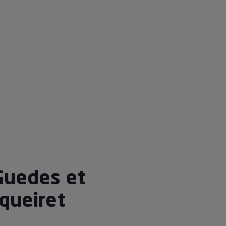
Guedes et
lqueiret