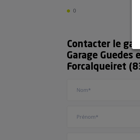
0
Contacter le gar
Garage Guedes et
Forcalqueiret (
Nom
(Nécessaire)
Prénom
(Nécessaire)
Votre