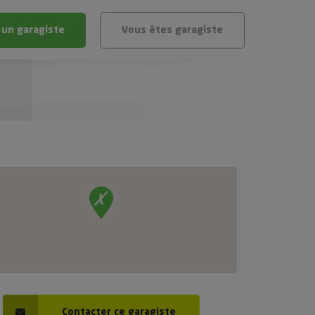
 un garagiste
Vous êtes garagiste
BLÈME
ÉHICULE
VÉHICULE ?
IGIBLE ?
stic gratuit
té de mon véhicule
Contacter ce garagiste