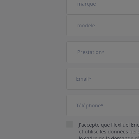
véhicule
(Nécessaire)
Prestation
(Nécessaire)
E-
mail
(Nécessaire)
Téléphone
(Nécessaire)
RGPD
J'accepte que FlexFuel En
et utilise les données pe
le cadre de la demande d'