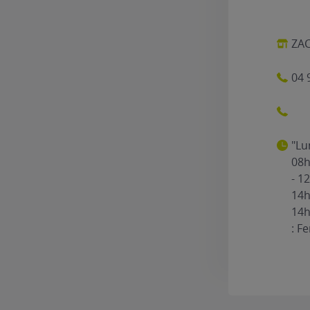
ZAC
04 
"Lu
08h
- 1
14h
14h
: F