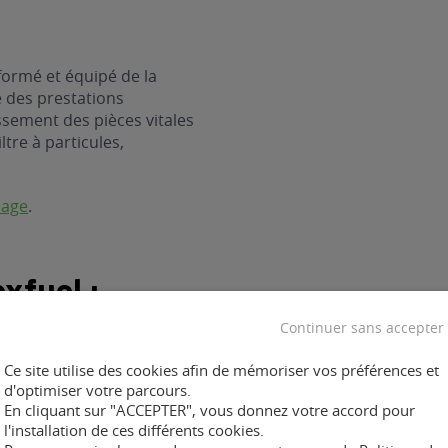
formé et équipé de la
e des prestations
ssement des pièces vitales
ltre à particules,
nage
.
xfuel :
Continuer sans accepter
Ce site utilise des cookies afin de mémoriser vos préférences et
d'optimiser votre parcours.
En cliquant sur "ACCEPTER", vous donnez votre accord pour
ent :
l'installation de ces différents cookies.