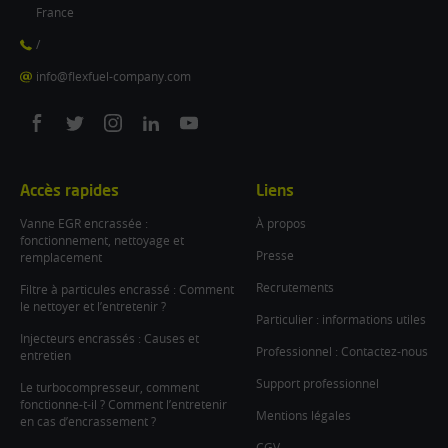
France
/
info@flexfuel-company.com
On
On
On
On
On
facebook
twitter
instagram
linkedin
youtube
Accès rapides
Liens
Vanne EGR encrassée :
À propos
fonctionnement, nettoyage et
Presse
remplacement
Recrutements
Filtre à particules encrassé : Comment
le nettoyer et l’entretenir ?
Particulier : informations utiles
Injecteurs encrassés : Causes et
Professionnel : Contactez-nous
entretien
Support professionnel
Le turbocompresseur, comment
fonctionne-t-il ? Comment l’entretenir
Mentions légales
en cas d’encrassement ?
CGV