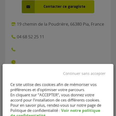
Contacter ce garagiste
19 chemin de la Poudrière, 66380 Pia, France
04 68 52 25 11
Continuer sans accepter
Ce site utilise des cookies afin de mémoriser vos
Contacter le garage AG
préférences et d'optimiser votre parcours.
Classic de Pia (66380)
En cliquant sur "ACCEPTER", vous donnez votre
accord pour l'installation de ces différents cookies.
Pour en savoir plus, rendez-vous sur notre page de
Nom
(Nécessaire)
Voir notre politique
Politique de confidentialité :
de confidentialité
.