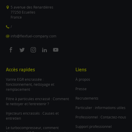
5 avenue des Renardières
77250 Ecuelles
France
/
info@flexfuel-company.com
On
On
On
On
On
facebook
twitter
instagram
linkedin
youtube
Accès rapides
Liens
Vanne EGR encrassée :
À propos
fonctionnement, nettoyage et
Presse
remplacement
Recrutements
Filtre à particules encrassé : Comment
le nettoyer et l’entretenir ?
Particulier : informations utiles
Injecteurs encrassés : Causes et
Professionnel : Contactez-nous
entretien
Support professionnel
Le turbocompresseur, comment