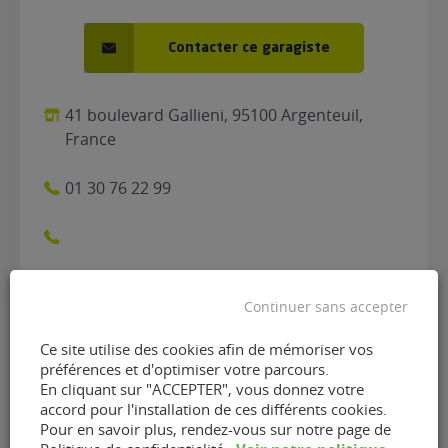
Contacter ce garagiste
41 boulevard Gallieni, 95100 Argenteuil,
France
01 30 76 22 99
Continuer sans accepter
Ce site utilise des cookies afin de mémoriser vos
préférences et d'optimiser votre parcours.
Contacter le garage Agence
En cliquant sur "ACCEPTER", vous donnez votre
accord pour l'installation de ces différents cookies.
B2A de Argenteuil (95100)
Pour en savoir plus, rendez-vous sur notre page de