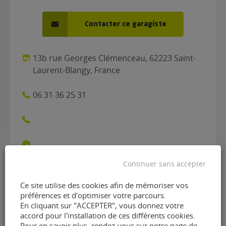
Contacter ce garagiste
13b rue Georges Clémenceau, 62223 Saint-
Laurent-Blangy, France
06 31 36 25 31
Continuer sans accepter
Ce site utilise des cookies afin de mémoriser vos
Contacter le garage Arras
préférences et d'optimiser votre parcours.
En cliquant sur "ACCEPTER", vous donnez votre
Utilitaires de Saint-Laurent-
accord pour l'installation de ces différents cookies.
Pour en savoir plus, rendez-vous sur notre page de