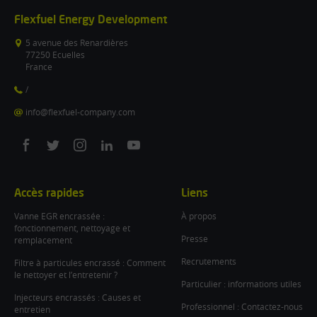
Flexfuel Energy Development
5 avenue des Renardières
77250 Ecuelles
France
/
info@flexfuel-company.com
On
On
On
On
On
facebook
twitter
instagram
linkedin
youtube
Accès rapides
Liens
Vanne EGR encrassée :
À propos
fonctionnement, nettoyage et
Presse
remplacement
Recrutements
Filtre à particules encrassé : Comment
le nettoyer et l’entretenir ?
Particulier : informations utiles
Injecteurs encrassés : Causes et
Professionnel : Contactez-nous
entretien