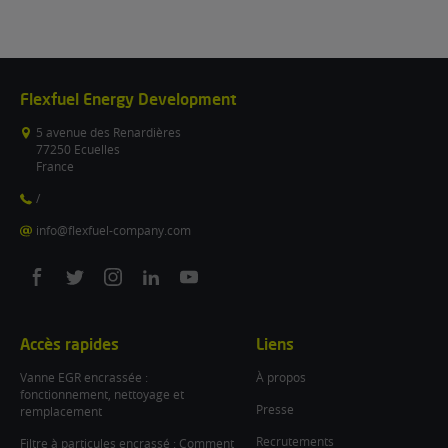
Flexfuel Energy Development
5 avenue des Renardières
77250 Ecuelles
France
/
info@flexfuel-company.com
On
On
On
On
On
facebook
twitter
instagram
linkedin
youtube
Accès rapides
Liens
Vanne EGR encrassée :
À propos
fonctionnement, nettoyage et
Presse
remplacement
Recrutements
Filtre à particules encrassé : Comment