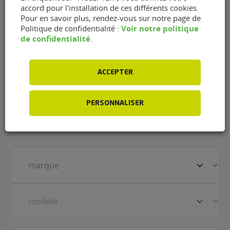
Contacter le garage ASEI -
accord pour l'installation de ces différents cookies.
Pour en savoir plus, rendez-vous sur notre page de
Garage du Garric de Angles
Voir notre politique
Politique de confidentialité :
(81260)
de confidentialité
.
Nom
(Nécessaire)
ACCEPTER
PERSONNALISER
Prénom
(Nécessaire)
Votre
véhicule
(Nécessaire)