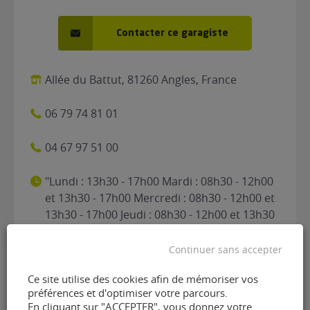
Contacter ce garagiste
Allée du Battut, 81260 Angles, France
06 79 74 81 01
04 67 97 51 00
"Lundi : 13h30 - 17h00 Mardi : 08h30 - 12h00
et 13h30 - 17h00 Mercredi : 08h30 - 12h00 et
13h30 - 17h00 Jeudi : 08h30 - 12h00 et 13h30
- 17h00 Vendredi : 08h30 - 12h00 et 13h30 -
16h30 Samedi : Fermé Dimanche : Fermé"
Continuer sans accepter
Ce site utilise des cookies afin de mémoriser vos
préférences et d'optimiser votre parcours.
En cliquant sur "ACCEPTER", vous donnez votre