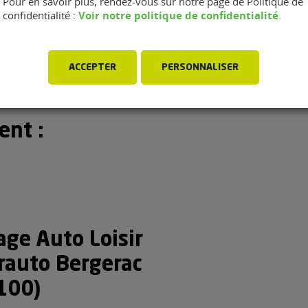
Pour en savoir plus, rendez-vous sur notre page de Politique de
onversion FlexFuel
Voir notre politique de confidentialité
confidentialité :
.
onversion FlexFuel non-
ACCEPTER
PERSONNALISER
ent :
age Auto Loisir
orauto Bergerac
100)