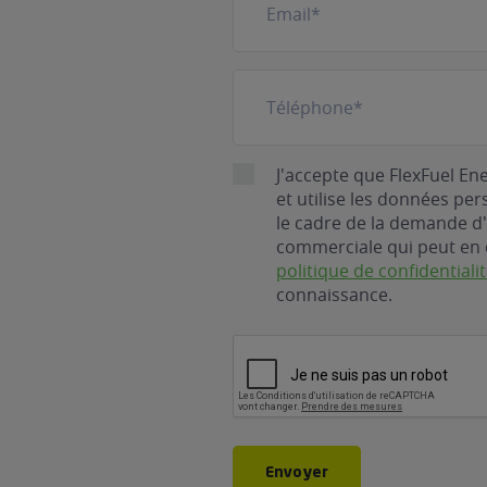
mail
(Nécessaire)
Téléphone
(Nécessaire)
RGPD
J'accepte que FlexFuel En
et utilise les données pe
le cadre de la demande d'
commerciale qui peut en 
politique de confidentiali
connaissance.
CAPTCHA
Envoyer