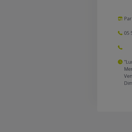
Par
05 
"Lu
Mer
Ven
Dim