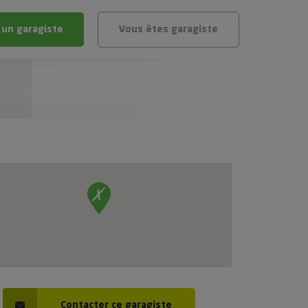
 un garagiste
Vous êtes garagiste
BLÈME
ÉHICULE
VÉHICULE ?
IGIBLE ?
stic gratuit
té de mon véhicule
Contacter ce garagiste