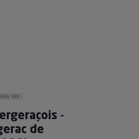
NOL E85
ergeraçois -
gerac de