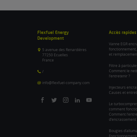
Flexfuel Energy
Accès rapides
Development
Vanne EGR encra
fonctionnement,
5 avenue des Renardières
et remplacemen
77250 Ecuelles
France
Filtre à particul
Comment le nett
/
l’entretenir ?
info@flexfuel-company.com
Injecteurs encra
Causes et entret
On
On
On
On
On
Le turbocompre
comment fonction
facebook
twitter
instagram
linkedin
youtube
Comment l’entre
d’encrassement 
Bougies d’allum
Fonctionnement 