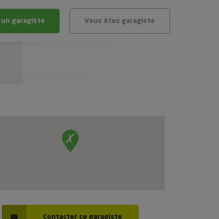
 un garagiste
Vous êtes garagiste
BLÈME
ÉHICULE
VÉHICULE ?
IGIBLE ?
stic gratuit
té de mon véhicule
Contacter ce garagiste