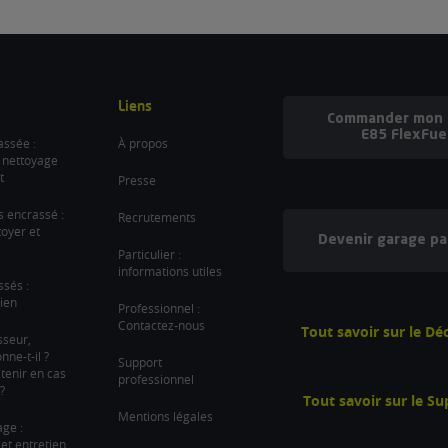
Liens
Commander mon b
E85 FlexFue
ssée :
À propos
 nettoyage
t
Presse
es encrassé :
Recrutements
oyer et
Devenir garage pa
Particulier :
informations utiles
ssés :
ien
Professionnel :
Contactez-nous
Tout savoir sur le D
sseur,
ne-t-il ?
Support
tenir en cas
professionnel
?
Tout savoir sur le S
Mentions légales
age :
et entretien