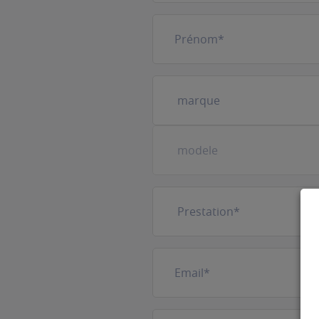
Prénom
(Nécessaire)
Votre
véhicule
(Nécessaire)
Prestation
(Nécessaire)
E-
mail
(Nécessaire)
Téléphone
(Nécessaire)