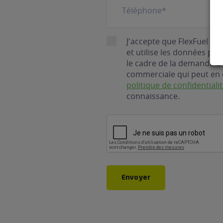
RGPD
J'accepte que FlexFuel En
et utilise les données pe
le cadre de la demande d'
commerciale qui peut en 
politique de confidentiali
connaissance.
CAPTCHA
Envoyer