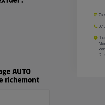
xfuel :
Za 
07 
"Lu
Mer
Ven
Dim
rage AUTO
e richemont