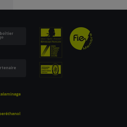
oîtier
l®
rtenaire
écalaminage
uperéthanol