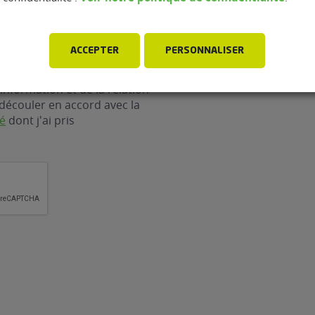
ACCEPTER
PERSONNALISER
ergy Development collecte
rsonnelles renseignées dans
information et de la relation
découler en accord avec la
té
dont j'ai pris