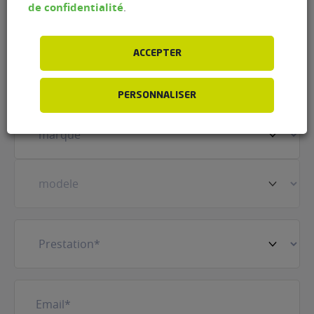
de confidentialité
.
ACCEPTER
Prénom
(Nécessaire)
PERSONNALISER
Votre
véhicule
(Nécessaire)
Prestation
(Nécessaire)
E-
mail
(Nécessaire)