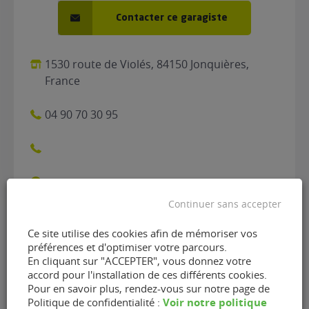
Contacter ce garagiste
1530 route de Violés, 84150 Jonquières,
France
04 90 70 30 95
Continuer sans accepter
Ce site utilise des cookies afin de mémoriser vos
Contacter le garage Auto
préférences et d'optimiser votre parcours.
En cliquant sur "ACCEPTER", vous donnez votre
Stop de Jonquières (84150)
accord pour l'installation de ces différents cookies.
Pour en savoir plus, rendez-vous sur notre page de
Voir notre politique
Politique de confidentialité :
Nom
(Nécessaire)