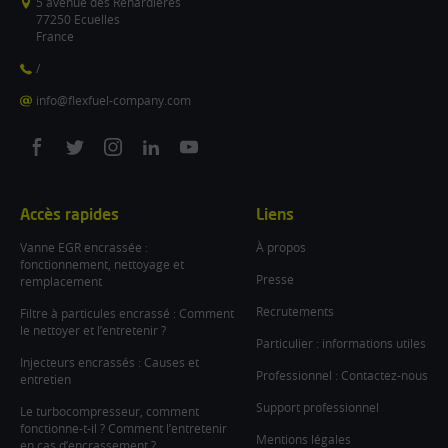
5 avenue des Renardières
77250 Ecuelles
France
/
info@flexfuel-company.com
On
On
On
On
On
facebook
twitter
instagram
linkedin
youtube
Accès rapides
Liens
Vanne EGR encrassée :
À propos
fonctionnement, nettoyage et
Presse
remplacement
Recrutements
Filtre à particules encrassé : Comment
le nettoyer et l’entretenir ?
Particulier : informations utiles
Injecteurs encrassés : Causes et
Professionnel : Contactez-nous
entretien
Support professionnel
Le turbocompresseur, comment
fonctionne-t-il ? Comment l’entretenir
Mentions légales
en cas d’encrassement ?