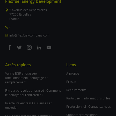
Flexfuel Energy Development
5 avenue des Renardières
77250 Ecuelles
France
/
info@flexfuel-company.com
On
On
On
On
On
facebook
twitter
instagram
linkedin
youtube
Accès rapides
Liens
Vanne EGR encrassée :
À propos
fonctionnement, nettoyage et
Presse
remplacement
Recrutements
Filtre à particules encrassé : Comment
le nettoyer et l’entretenir ?
Particulier : informations utiles
Injecteurs encrassés : Causes et
Professionnel : Contactez-nous
entretien
Support professionnel
Le turbocompresseur, comment