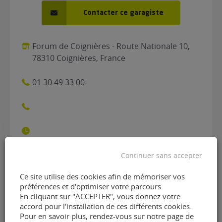
Contacter ce garagiste
Forum de Coignières - Route Nationale 10,
78310 Coignières, France
01 30 49 33 00
Continuer sans accepter
Contacter le garage
Ce site utilise des cookies afin de mémoriser vos
préférences et d'optimiser votre parcours.
Autobacs Coignières de
En cliquant sur "ACCEPTER", vous donnez votre
accord pour l'installation de ces différents cookies.
Coignières (78310)
Pour en savoir plus, rendez-vous sur notre page de