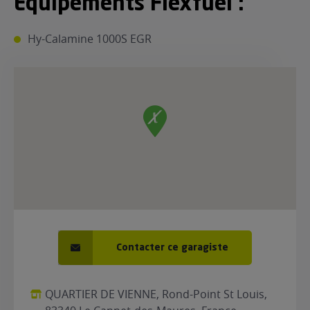
Equipements Flexfuel :
ur le Superéthanol
nt
OBLÈME
85
Hy-Calamine 1000S EGR
VÉHICULE ?
nostic gratuit
ÉHICULE
LIGIBLE ?
tibilité de mon
cule
e
 garagiste
Contacter ce garagiste
QUARTIER DE VIENNE, Rond-Point St Louis,