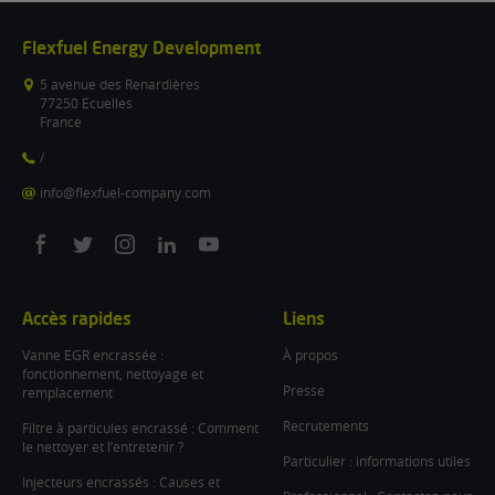
Flexfuel Energy Development
5 avenue des Renardières
77250 Ecuelles
France
/
info@flexfuel-company.com
On
On
On
On
On
facebook
twitter
instagram
linkedin
youtube
Accès rapides
Liens
Vanne EGR encrassée :
À propos
fonctionnement, nettoyage et
Presse
remplacement
Recrutements
Filtre à particules encrassé : Comment
le nettoyer et l’entretenir ?
Particulier : informations utiles
Injecteurs encrassés : Causes et