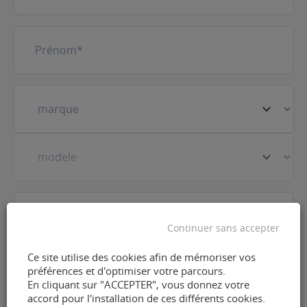
Prénom
(Nécessaire)
Votre
véhicule
(Nécessaire)
Prestation
(Nécessaire)
Continuer sans accepter
E-
Ce site utilise des cookies afin de mémoriser vos
préférences et d'optimiser votre parcours.
mail
(Nécessaire)
En cliquant sur "ACCEPTER", vous donnez votre
accord pour l'installation de ces différents cookies.