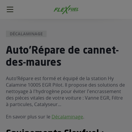
FlexFuel
Méga
menu
DÉCALAMINAGE
ogène
ge
Auto'Répare de cannet-
des-maures
 économique
l E85
FlexFuel
Auto’Répare est formé et équipé de la station Hy
Calamine 1000S EGR Pilot. Il propose des solutions de
xFuel
nettoyage à l'hydrogène pour éviter l'encrassement
 garagiste
des pièces vitales de votre voiture : Vanne EGR, Filtre
économiser du carburant avec
à particules, Catalyseur...
ur le Décalaminage
 garagiste
En savoir plus sur le
Décalaminage
.