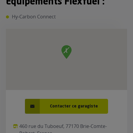
Equipements Flexfuel :
ur le Superéthanol
nt
OBLÈME
85
Hy-Carbon Connect
VÉHICULE ?
nostic gratuit
ÉHICULE
LIGIBLE ?
tibilité de mon
cule
e
 garagiste
Contacter ce garagiste
460 rue du Tuboeuf, 77170 Brie-Comte-