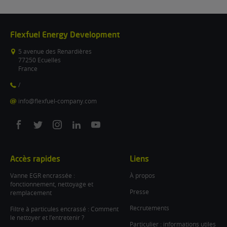
Flexfuel Energy Development
5 avenue des Renardières
77250 Ecuelles
France
/
info@flexfuel-company.com
On
On
On
On
On
facebook
twitter
instagram
linkedin
youtube
Accès rapides
Liens
Vanne EGR encrassée :
À propos
fonctionnement, nettoyage et
Presse
remplacement
Recrutements
Filtre à particules encrassé : Comment
le nettoyer et l’entretenir ?
Particulier : informations utiles