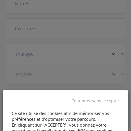
Prénom
(Nécessaire)
Votre
véhicule
(Nécessaire)
Prestation
(Nécessaire)
Continuer sans accepter
Ce site utilise des cookies afin de mémoriser vos
E-
préférences et d'optimiser votre parcours.
mail
(Nécessaire)
En cliquant sur "ACCEPTER", vous donnez votre
accord pour l'installation de ces différents cookies.