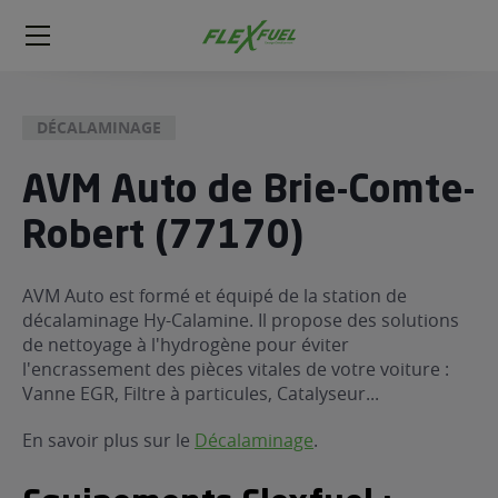
FlexFuel
Méga
menu
DÉCALAMINAGE
ogène
ge
AVM Auto de Brie-Comte-
Robert (77170)
 économique
l E85
FlexFuel
AVM Auto est formé et équipé de la station de
décalaminage Hy-Calamine. Il propose des solutions
xFuel
de nettoyage à l'hydrogène pour éviter
 garagiste
l'encrassement des pièces vitales de votre voiture :
économiser du carburant avec
Vanne EGR, Filtre à particules, Catalyseur...
ur le Décalaminage
 garagiste
En savoir plus sur le
Décalaminage
.