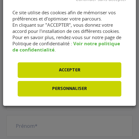
Mardi : 08h30 - 12h00 et 14h00 - 18h00
Ce site utilise des cookies afin de mémoriser vos
Mercredi : 08h30 - 12h00 et 14h00 - 18h00
préférences et d'optimiser votre parcours.
Jeudi : 08h30 - 12h00 et 14h00 - 18h00
En cliquant sur "ACCEPTER", vous donnez votre
Vendredi : 08h30 - 12h00 et 14h00 - 17h30
accord pour l'installation de ces différents cookies.
Samedi : Fermé Dimanche : Fermé"
Pour en savoir plus, rendez-vous sur notre page de
Voir notre politique
Politique de confidentialité :
de confidentialité
.
Contacter le garage BCS
ACCEPTER
Garage José de Lons (64140)
PERSONNALISER
Nom
(Nécessaire)
Prénom
(Nécessaire)