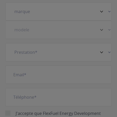
Votre
véhicule
(Nécessaire)
Prestation
(Nécessaire)
E-
mail
(Nécessaire)
Téléphone
(Nécessaire)
RGPD
J'accepte que FlexFuel Energy Development