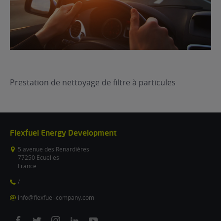
Prestation de nettoyage de filtre à particules
Flexfuel Energy Development
5 avenue des Renardières
77250 Ecuelles
France
/
info@flexfuel-company.com
On
On
On
On
On