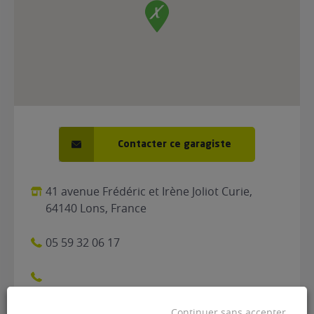
Contacter ce garagiste
41 avenue Frédéric et Irène Joliot Curie,
64140 Lons, France
05 59 32 06 17
"Lundi : 08h30 - 12h00 et 14h00 - 18h00
Continuer sans accepter