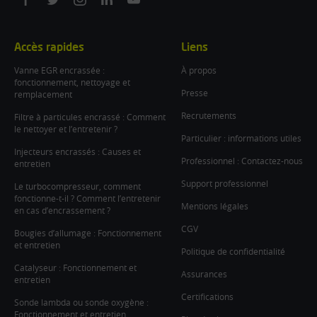
facebook
twitter
instagram
linkedin
youtube
Accès rapides
Liens
Vanne EGR encrassée :
À propos
fonctionnement, nettoyage et
Presse
remplacement
Recrutements
Filtre à particules encrassé : Comment
le nettoyer et l’entretenir ?
Particulier : informations utiles
Injecteurs encrassés : Causes et
Professionnel : Contactez-nous
entretien
Support professionnel
Le turbocompresseur, comment
fonctionne-t-il ? Comment l’entretenir
Mentions légales
en cas d’encrassement ?
CGV
Bougies d’allumage : Fonctionnement
et entretien
Politique de confidentialité
Catalyseur : Fonctionnement et
Assurances
entretien
Certifications
Sonde lambda ou sonde oxygène :
Fonctionnement et entretien