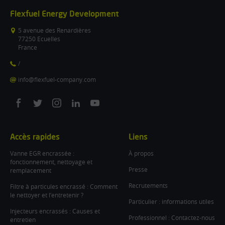
Flexfuel Energy Development
5 avenue des Renardières
77250 Ecuelles
France
/
info@flexfuel-company.com
On
On
On
On
On
facebook
twitter
instagram
linkedin
youtube
Accès rapides
Liens
Vanne EGR encrassée :
À propos
fonctionnement, nettoyage et
Presse
remplacement
Recrutements
Filtre à particules encrassé : Comment
le nettoyer et l’entretenir ?
Particulier : informations utiles
Injecteurs encrassés : Causes et
Professionnel : Contactez-nous
entretien