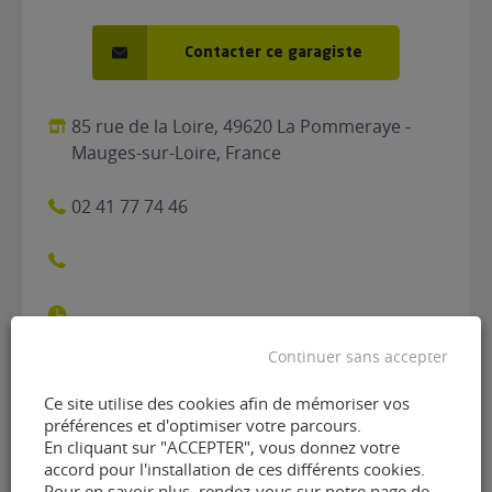
Contacter ce garagiste
85 rue de la Loire, 49620 La Pommeraye -
Mauges-sur-Loire, France
02 41 77 74 46
Continuer sans accepter
Ce site utilise des cookies afin de mémoriser vos
Contacter le garage BL Auto
préférences et d'optimiser votre parcours.
En cliquant sur "ACCEPTER", vous donnez votre
- Agent Renault de La
accord pour l'installation de ces différents cookies.
Pour en savoir plus, rendez-vous sur notre page de