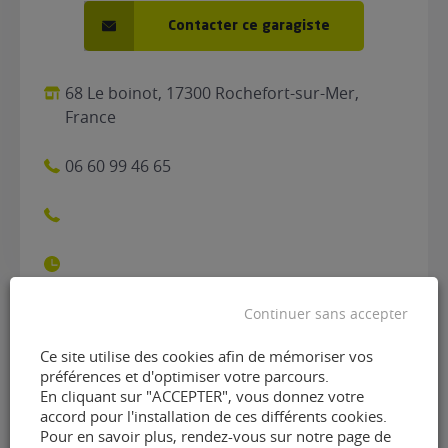
Contacter ce garagiste
68 Le boinot, 17300 Rochefort-sur-Mer,
France
06 60 99 46 65
Continuer sans accepter
Contacter le garage Black
Ce site utilise des cookies afin de mémoriser vos
préférences et d'optimiser votre parcours.
Teint 17 de Rochefort
En cliquant sur "ACCEPTER", vous donnez votre
accord pour l'installation de ces différents cookies.
(17300)
Pour en savoir plus, rendez-vous sur notre page de