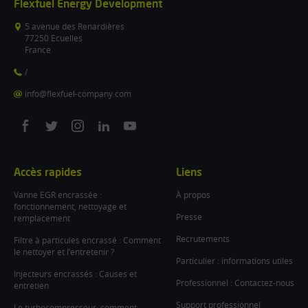
Flexfuel Energy Development
5 avenue des Renardières
77250 Ecuelles
France
/
info@flexfuel-company.com
On
On
On
On
On
facebook
twitter
instagram
linkedin
youtube
Accès rapides
Liens
Vanne EGR encrassée :
À propos
fonctionnement, nettoyage et
Presse
remplacement
Recrutements
Filtre à particules encrassé : Comment
le nettoyer et l’entretenir ?
Particulier : informations utiles
Injecteurs encrassés : Causes et
Professionnel : Contactez-nous
entretien
Support professionnel
Le turbocompresseur, comment