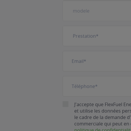
Prestation
(Nécessaire)
E-
mail
(Nécessaire)
Téléphone
(Nécessaire)
RGPD
J'accepte que FlexFuel En
et utilise les données pe
le cadre de la demande d'
commerciale qui peut en 
politique de confidentiali