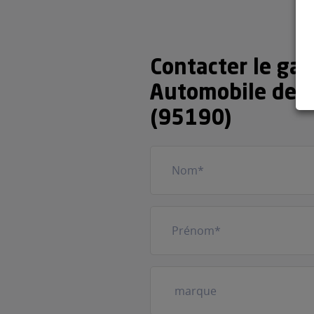
Contacter le ga
Automobile de G
(95190)
Nom
(Nécessaire)
Prénom
(Nécessaire)
Votre
véhicule
(Nécessaire)