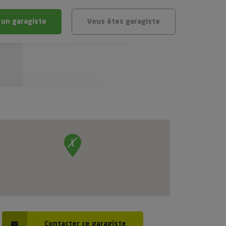
 un garagiste
Vous êtes garagiste
BLÈME
ÉHICULE
VÉHICULE ?
IGIBLE ?
stic gratuit
té de mon véhicule
Contacter ce garagiste