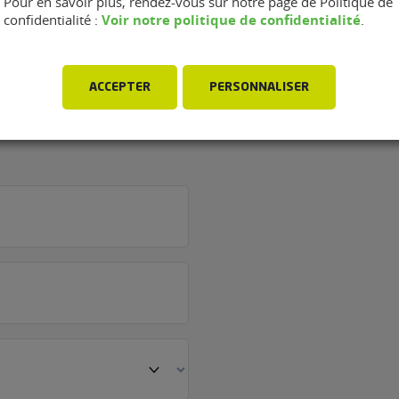
Pour en savoir plus, rendez-vous sur notre page de Politique de
Voir notre politique de confidentialité
confidentialité :
.
rage Brax
ACCEPTER
PERSONNALISER
oussainville