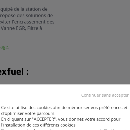
quipé de la station de
propose des solutions de
éviter l'encrassement des
: Vanne EGR, Filtre à
nage
.
xfuel :
Continuer sans accepter
Ce site utilise des cookies afin de mémoriser vos préférences et
ent :
d'optimiser votre parcours.
En cliquant sur "ACCEPTER", vous donnez votre accord pour
l'installation de ces différents cookies.