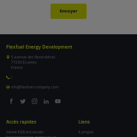
Envoyer
Flexfuel Energy Development
5 avenue des Renardières
77250 Ecuelles
France
/
info@flexfuel-company.com
On
On
On
On
On
facebook
twitter
instagram
linkedin
youtube
Accès rapides
Liens
Vanne EGR encrassée :
À propos