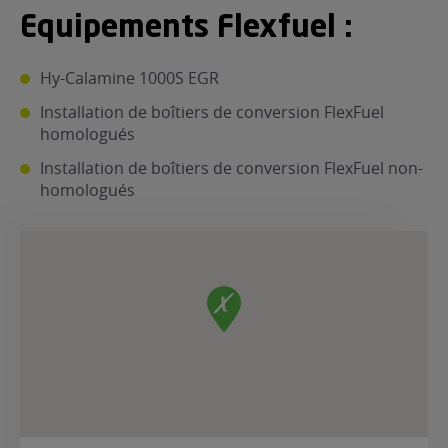
Equipements Flexfuel :
ur le Superéthanol
nt
OBLÈME
85
VÉHICULE ?
Hy-Calamine 1000S EGR
Installation de boîtiers de conversion FlexFuel
nostic gratuit
homologués
ÉHICULE
LIGIBLE ?
Installation de boîtiers de conversion FlexFuel non-
homologués
tibilité de mon
cule
e
 garagiste