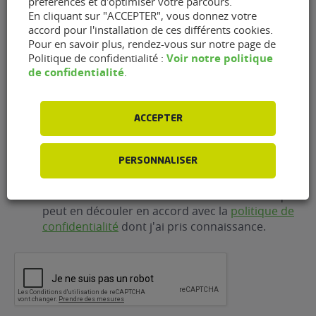
préférences et d'optimiser votre parcours.
En cliquant sur "ACCEPTER", vous donnez votre
E-
accord pour l'installation de ces différents cookies.
mail
(Nécessaire)
Pour en savoir plus, rendez-vous sur notre page de
Voir notre politique
Politique de confidentialité :
de confidentialité
.
Téléphone
(Nécessaire)
ACCEPTER
RGPD
J'accepte que FlexFuel Energy Development
PERSONNALISER
collecte et utilise les données personnelles
renseignées dans le cadre de la demande
d'information et de la relation commerciale qui
peut en découler en accord avec la
politique de
confidentialité
dont j'ai pris connaissance.
CAPTCHA