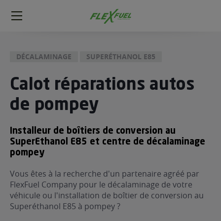
FlexFuel
Méga
menu
DÉCALAMINAGE
SUPERÉTHANOL E85
ogène
ge
Calot réparations autos
de pompey
 économique
l E85
FlexFuel
Installeur de boîtiers de conversion au
SuperEthanol E85 et centre de décalaminage
xFuel
pompey
 garagiste
économiser du carburant avec
Vous êtes à la recherche d'un partenaire agréé par
FlexFuel Company pour le décalaminage de votre
ur le Décalaminage
 garagiste
véhicule ou l'installation de boîtier de conversion au
Superéthanol E85 à pompey ?