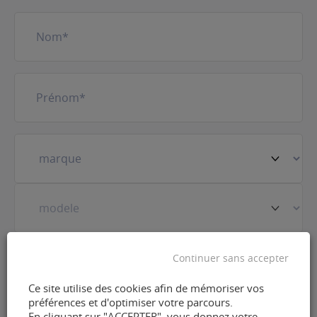
Nom
(Nécessaire)
Prénom
(Nécessaire)
Votre
véhicule
(Nécessaire)
Prestation
(Nécessaire)
Continuer sans accepter
Ce site utilise des cookies afin de mémoriser vos
préférences et d'optimiser votre parcours.
E-
En cliquant sur "ACCEPTER", vous donnez votre