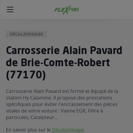
FlexFuel
Méga
menu
DÉCALAMINAGE
ogène
ge
Carrosserie Alain Pavard
de Brie-Comte-Robert
 économique
l E85
(77170)
FlexFuel
xFuel
Carrosserie Alain Pavard est formé et équipé de la
 garagiste
station Hy-Calamine. Il propose des prestations
économiser du carburant avec
spécifiques pour éviter l'encrassement des pièces
vitales de votre voiture : Vanne EGR, Filtre à
ur le Décalaminage
 garagiste
particules, Catalyseur...
En savoir plus sur le
Décalaminage
.