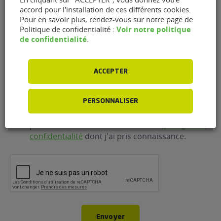
mail
(Nécessaire)
accord pour l'installation de ces différents cookies.
Pour en savoir plus, rendez-vous sur notre page de
Voir notre politique
Politique de confidentialité :
Téléphone
(Nécessaire)
de confidentialité
.
ACCEPTER
RGPD
J'accepte que FlexFuel Energy Development
collecte et utilise les données personnelles
PERSONNALISER
renseignées dans le cadre de la demande
d'information et de la relation commerciale qui
peut en découler en accord avec la
politique de
confidentialité
dont j'ai pris connaissance.
CAPTCHA
Envoyer