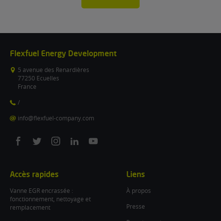
Flexfuel Energy Development
5 avenue des Renardières
77250 Ecuelles
France
/
info@flexfuel-company.com
On
On
On
On
On
facebook
twitter
instagram
linkedin
youtube
Accès rapides
Liens
Vanne EGR encrassée :
À propos
fonctionnement, nettoyage et
Presse
remplacement