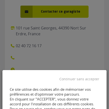
Contacter ce garagiste
101 rue Saint Georges, 44390 Nort Sur
Erdre, France
02 40 72 16 17
Continuer sans accepter
Ce site utilise des cookies afin de mémoriser vos
Contacter le garage Centre
préférences et d'optimiser votre parcours.
En cliquant sur "ACCEPTER", vous donnez votre
Auto Nortais de Nort-sur-
accord pour l'installation de ces différents cookies.
Pour en savoir plus, rendez-vous sur notre page de