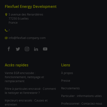
Flexfuel Energy Development
5 avenue des Renardières
77250 Ecuelles
France
/
info@flexfuel-company.com
On
On
On
On
On
facebook
twitter
instagram
linkedin
youtube
Accès rapides
Liens
Vanne EGR encrassée :
À propos
fonctionnement, nettoyage et
Presse
remplacement
Recrutements
Filtre à particules encrassé : Comment
le nettoyer et l’entretenir ?
Particulier : informations utiles
Injecteurs encrassés : Causes et
Professionnel : Contactez-nous
entretien