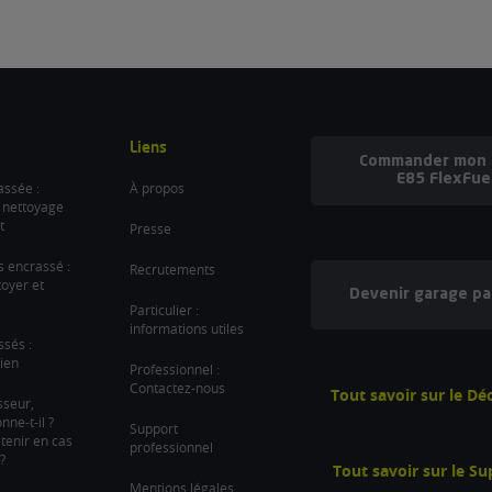
Liens
Commander mon b
E85 FlexFue
ssée :
À propos
 nettoyage
t
Presse
es encrassé :
Recrutements
oyer et
Devenir garage pa
Particulier :
informations utiles
ssés :
ien
Professionnel :
Contactez-nous
Tout savoir sur le D
sseur,
ne-t-il ?
Support
tenir en cas
professionnel
?
Tout savoir sur le S
Mentions légales