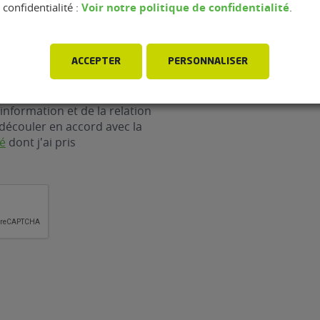
Voir notre politique de confidentialité
confidentialité :
.
ACCEPTER
PERSONNALISER
ergy Development collecte
rsonnelles renseignées dans
information et de la relation
découler en accord avec la
té
dont j'ai pris