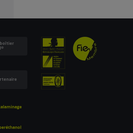
oîtier
l®
rtenaire
écalaminage
uperéthanol