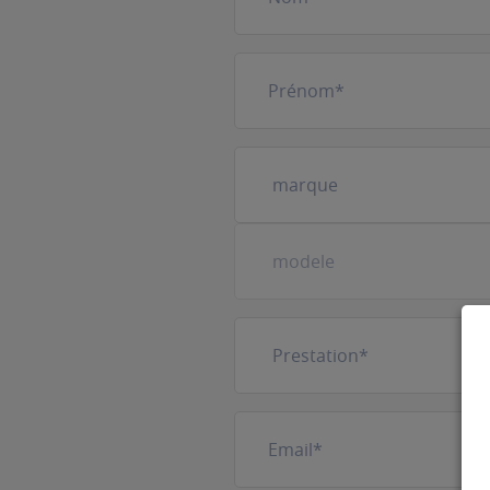
Prénom
(Nécessaire)
Votre
véhicule
(Nécessaire)
Prestation
(Nécessaire)
E-
mail
(Nécessaire)