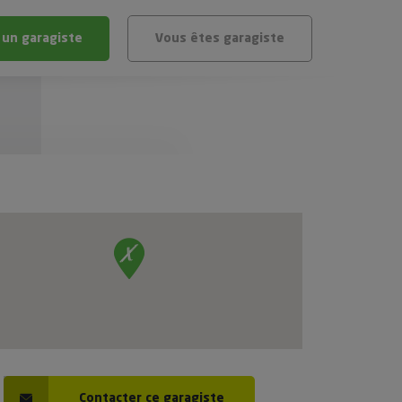
 un garagiste
Vous êtes garagiste
BLÈME
ÉHICULE
VÉHICULE ?
IGIBLE ?
stic gratuit
té de mon véhicule
Contacter ce garagiste