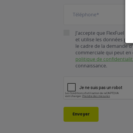
Téléphone
(Nécessaire)
RGPD
J'accepte que FlexFuel En
et utilise les données pe
le cadre de la demande d'
commerciale qui peut en 
politique de confidentiali
connaissance.
CAPTCHA
Envoyer