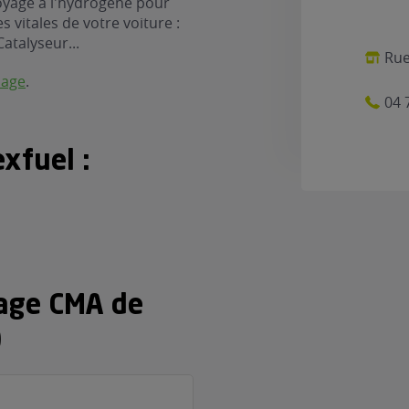
oyage à l'hydrogène pour
 vitales de votre voiture :
Catalyseur...
Rue
nage
.
04 
xfuel :
rage CMA de
)