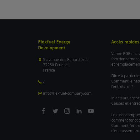
Flexfuel Energy
Accès rapides
Development
Vanne EGR encra
fonctionnement,
5 avenue des Renardières
et remplacemen
77250 Ecuelles
France
Filtre à particul
Comment le nett
/
l’entretenir ?
info@flexfuel-company.com
Injecteurs encra
Causes et entret
On
On
On
On
On
Le turbocompre
comment fonction
facebook
twitter
instagram
linkedin
youtube
Comment l’entre
d’encrassement 