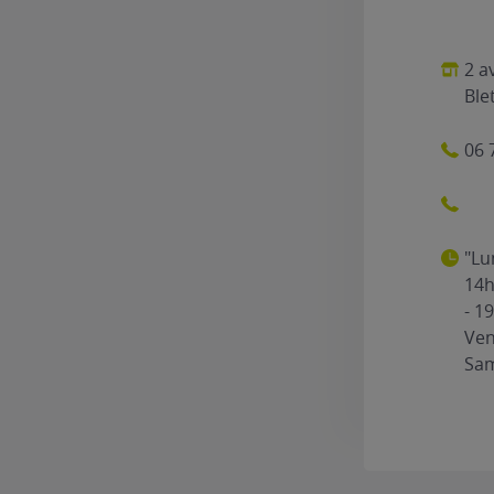
2 a
Ble
06 
"Lu
14h
- 1
Ven
Sam