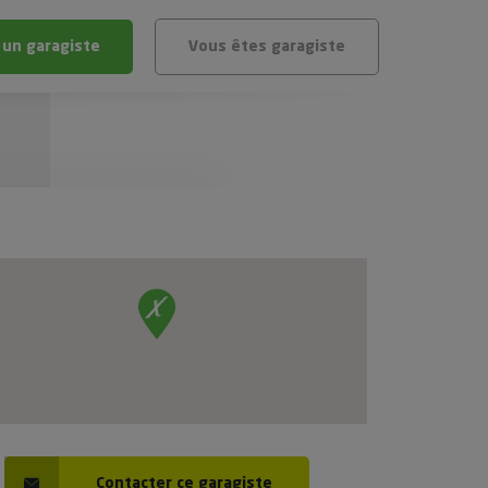
 un garagiste
Vous êtes garagiste
BLÈME
ÉHICULE
VÉHICULE ?
IGIBLE ?
stic gratuit
té de mon véhicule
Contacter ce garagiste