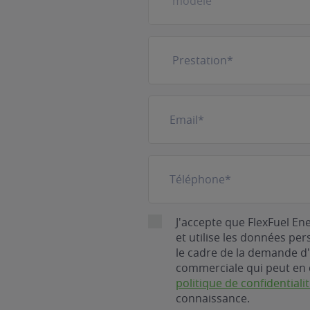
Prestation
(Nécessaire)
E-
mail
(Nécessaire)
Téléphone
(Nécessaire)
RGPD
J'accepte que FlexFuel En
et utilise les données pe
le cadre de la demande d'
commerciale qui peut en 
politique de confidentiali
connaissance.