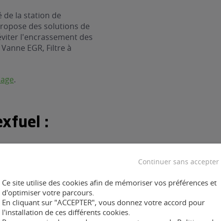
 de la station de
propose des solutions de
éviter l'encrassement des
: Vanne EGR, Filtre à
nage
.
xfuel :
Continuer sans accepter
Ce site utilise des cookies afin de mémoriser vos préférences et
ent :
d'optimiser votre parcours.
En cliquant sur "ACCEPTER", vous donnez votre accord pour
l'installation de ces différents cookies.