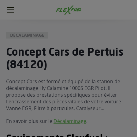
FlexFuel
Méga
menu
DÉCALAMINAGE
ogène
ge
Concept Cars de Pertuis
(84120)
 économique
l E85
FlexFuel
Concept Cars est formé et équipé de la station de
décalaminage Hy Calamine 1000S EGR Pilot. Il
xFuel
propose des prestations spécifiques pour éviter
 garagiste
l'encrassement des pièces vitales de votre voiture :
économiser du carburant avec
Vanne EGR, Filtre à particules, Catalyseur...
ur le Décalaminage
 garagiste
En savoir plus sur le
Décalaminage
.