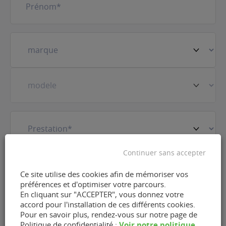
Votre
véhicule
(Nécessaire)
Prestation
(Nécessaire)
Continuer sans accepter
E-
mail
(Nécessaire)
Ce site utilise des cookies afin de mémoriser vos
préférences et d'optimiser votre parcours.
En cliquant sur "ACCEPTER", vous donnez votre
Téléphone
(Nécessaire)
accord pour l'installation de ces différents cookies.
Pour en savoir plus, rendez-vous sur notre page de
Voir notre politique
Politique de confidentialité :