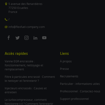
5 avenue des Renardières
77250 Ecuelles
France
/
info@flexfuel-company.com
On
On
On
On
On
facebook
twitter
instagram
linkedin
youtube
Accès rapides
Liens
Vanne EGR encrassée :
À propos
fonctionnement, nettoyage et
Presse
remplacement
Recrutements
Filtre à particules encrassé : Comment
le nettoyer et l’entretenir ?
Particulier : informations utiles
Injecteurs encrassés : Causes et
Professionnel : Contactez-nous
entretien
Support professionnel
Le turbocompresseur, comment
fonctionne-t-il ? Comment l’entretenir