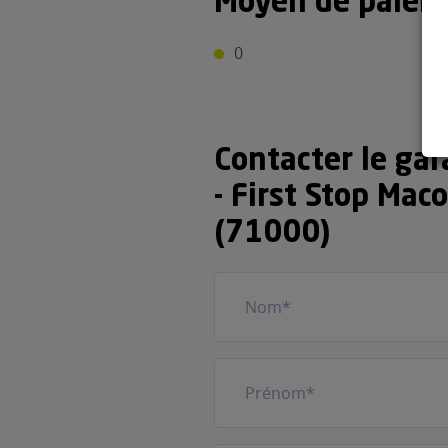
Moyen de paiem
0
Contacter le ga
- First Stop Mac
(71000)
Nom
(Nécessaire)
Prénom
(Nécessaire)