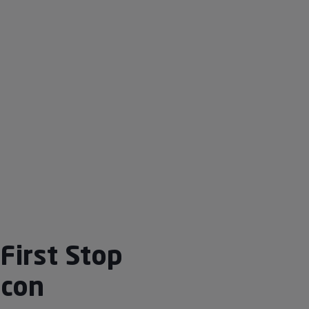
First Stop
âcon