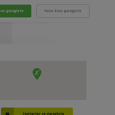
 un garagiste
Vous êtes garagiste
BLÈME
ÉHICULE
VÉHICULE ?
IGIBLE ?
stic gratuit
té de mon véhicule
Contacter ce garagiste