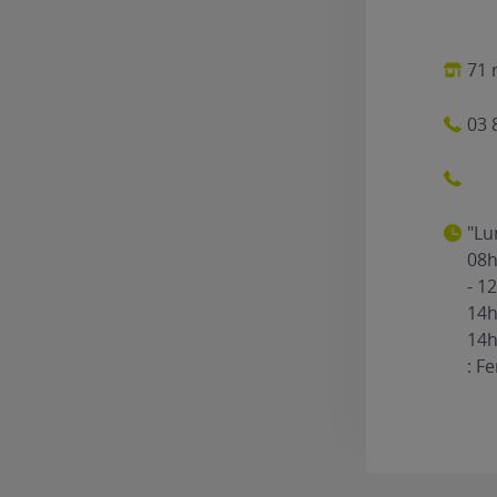
71 
03 
"Lu
08h
- 1
14h
14h
: F