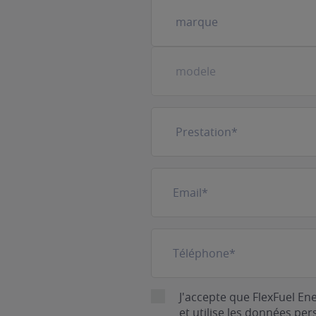
Votre
véhicule
(Nécessaire)
Prestation
(Nécessaire)
E-
mail
(Nécessaire)
Téléphone
(Nécessaire)
RGPD
J'accepte que FlexFuel En
et utilise les données pe