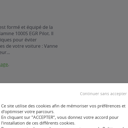
est formé et équipé de la
amine 1000S EGR Pilot. Il
iques pour éviter
es de votre voiture : Vanne
eur...
nage
.
xfuel :
Continuer sans accepter
Ce site utilise des cookies afin de mémoriser vos préférences et
d'optimiser votre parcours.
En cliquant sur "ACCEPTER", vous donnez votre accord pour
l'installation de ces différents cookies.